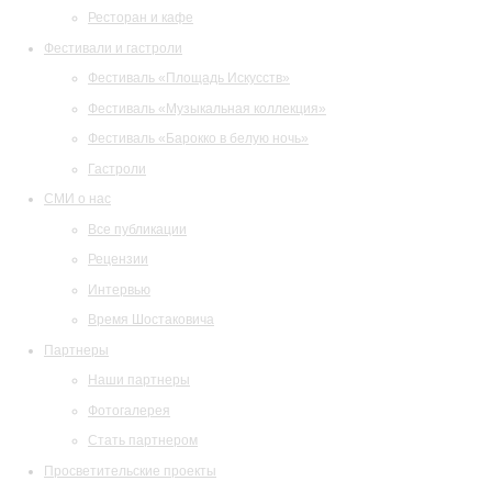
Ресторан и кафе
Фестивали и гастроли
Фестиваль «Площадь Искусств»
Фестиваль «Музыкальная коллекция»
Фестиваль «Барокко в белую ночь»
Гастроли
СМИ о нас
Все публикации
Рецензии
Интервью
Время Шостаковича
Партнеры
Наши партнеры
Фотогалерея
Стать партнером
Просветительские проекты