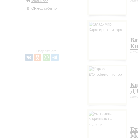
Малый зал
дир
QR-код события
В
Ки
Поделиться:
гит
Ка
Д
тено
Ек
М