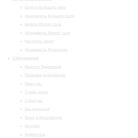
Билеты Большого зала
Абонементы Большого зала
Билеты Малого зала
Абонементы Малого зала
Как купить билет
Абонементы Музитория
О филармонии
Маэстро Темирканов
Правовая информация
Оркестры
Планы залов
Структура
Как добраться
Визит в филармонию
История
Библиотека