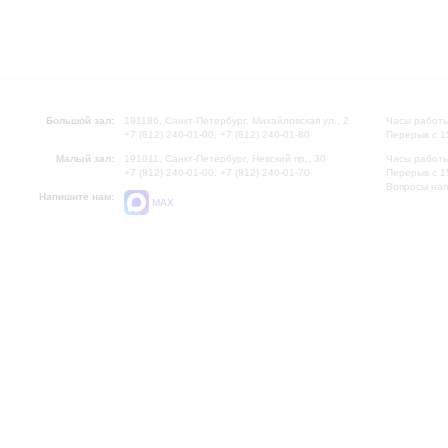
Большой зал:
191186, Санкт-Петербург, Михайловская ул., 2
Часы работы
+7 (812) 240-01-00, +7 (812) 240-01-80
Перерыв с 1
Малый зал:
191011, Санкт-Петербург, Невский пр., 30
Часы работы
+7 (812) 240-01-00, +7 (812) 240-01-70
Перерыв с 1
Вопросы на
Напишите нам:
MAX