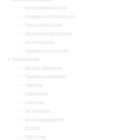
Билеты Большого зала
Абонементы Большого зала
Билеты Малого зала
Абонементы Малого зала
Как купить билет
Абонементы Музитория
О филармонии
Маэстро Темирканов
Правовая информация
Оркестры
Планы залов
Структура
Как добраться
Визит в филармонию
История
Библиотека