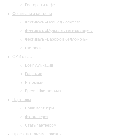
Ресторан и кафе
Фестивали и гастроли
Фестиваль «Площадь Искусств»
Фестиваль «Музыкальная коллекция»
Фестиваль «Барокко в белую ночь»
Гастроли
СМИ о нас
Все публикации
Рецензии
Интервью
Время Шостаковича
Партнеры
Наши партнеры
Фотогалерея
Стать партнером
Просветительские проекты