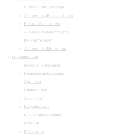
Билеты Большого зала
Абонементы Большого зала
Билеты Малого зала
Абонементы Малого зала
Как купить билет
Абонементы Музитория
О филармонии
Маэстро Темирканов
Правовая информация
Оркестры
Планы залов
Структура
Как добраться
Визит в филармонию
История
Библиотека