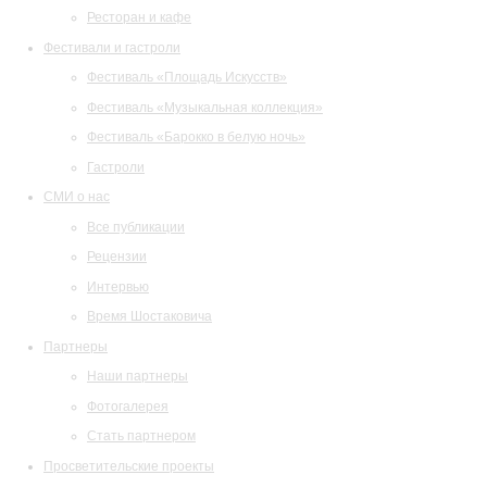
Ресторан и кафе
Фестивали и гастроли
Фестиваль «Площадь Искусств»
Фестиваль «Музыкальная коллекция»
Фестиваль «Барокко в белую ночь»
Гастроли
СМИ о нас
Все публикации
Рецензии
Интервью
Время Шостаковича
Партнеры
Наши партнеры
Фотогалерея
Стать партнером
Просветительские проекты