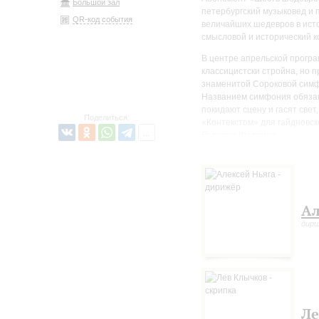
Большой зал
петербургский музыковед и 
QR-код события
величайших шедевров в исто
смысловой и исторический к
В центре апрельской прогр
классицистски стройна, но п
знаменитой Сороковой симфо
Названием симфония обязан
покидают сцену и гасят свет
Поделиться:
«Контекстом» для гайдновск
Родиона Щедрина.
На сцене – Заслуженный кол
известные музыканты скрипа
Ал
дир
Ле