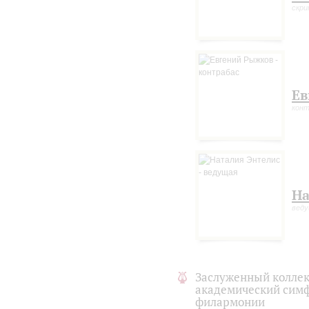
скри
Ев
конт
На
вед
Заслуженный коллек
академический симф
филармонии