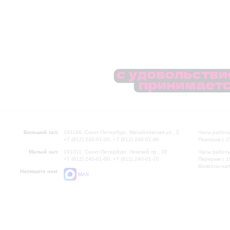
Большой зал:
191186, Санкт-Петербург, Михайловская ул., 2
Часы работы
+7 (812) 240-01-00, +7 (812) 240-01-80
Перерыв с 1
Малый зал:
191011, Санкт-Петербург, Невский пр., 30
Часы работы
+7 (812) 240-01-00, +7 (812) 240-01-70
Перерыв с 1
Вопросы на
Напишите нам:
MAX