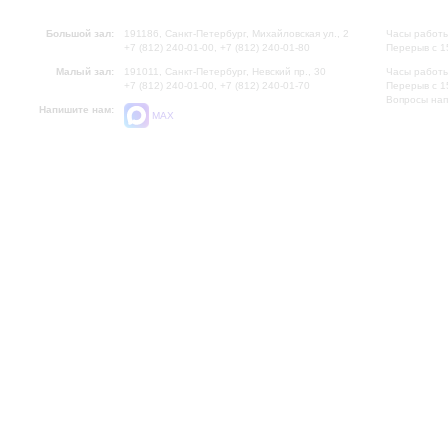
Большой зал:
191186, Санкт-Петербург, Михайловская ул., 2
Часы работы
+7 (812) 240-01-00, +7 (812) 240-01-80
Перерыв с 1
Малый зал:
191011, Санкт-Петербург, Невский пр., 30
Часы работы
+7 (812) 240-01-00, +7 (812) 240-01-70
Перерыв с 1
Вопросы на
Напишите нам:
MAX