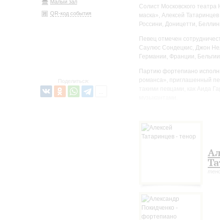
Малый зал
Солист Московского театра
QR-код события
маска», Алексей Татаринце
Россини, Доницетти, Беллин
Певец отмечен сотрудничест
Саулюс Сондецкис, Джон Не
Германии, Франции, Бельгии
Партию фортепиано исполни
романса», приглашенный пе
Поделиться:
такими певцами, как Аида Г
музыкантами.
Ал
Та
тен