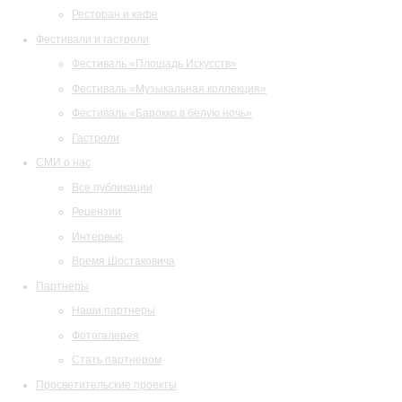
Ресторан и кафе
Фестивали и гастроли
Фестиваль «Площадь Искусств»
Фестиваль «Музыкальная коллекция»
Фестиваль «Барокко в белую ночь»
Гастроли
СМИ о нас
Все публикации
Рецензии
Интервью
Время Шостаковича
Партнеры
Наши партнеры
Фотогалерея
Стать партнером
Просветительские проекты