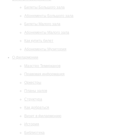
Билеты Большого зала
Абонементы Большого зала
Билеты Малого зала
Абонементы Малого зала
Как купить билет
Абонементы Музитория
О филармонии
Маэстро Темирканов
Правовая информация
Оркестры
Планы залов
Структура
Как добраться
Визит в филармонию
История
Библиотека