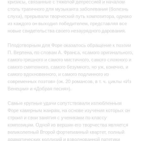
кризисы, связанные с тяжелой депрессией и началом
столь трагичного для музыканта заболевания (болезнь
слуха), прерывали творческий путь композитора, однако
из каждого он выходил победителем, представляя все
новые свидетельства своего незаурядного дарования.
Плодотворным для Форе оказалось обращение к поэзии
П. Верлена, по словам А. Франса, «самого оригинального,
самого грешного и самого мистичного, самого сложного и
самого смятенного, самого безумного, но уж, конечно, и
самого вдохновенного, и самого подлинного из
современных поэтов» (ок. 20 романсов, в т. ч. циклы «Из
Венеции» и «Добрая песня»).
Самые крупные удачи сопутствовали излюбленным
Форе камерным жанрам, на основе изучения которых он
строил и свои занятия с учениками по классу
композиции. Одной из вершин его творчества является
великолепный Второй фортепианный квартет, полный
драматических коллизий и взволнованной патетики