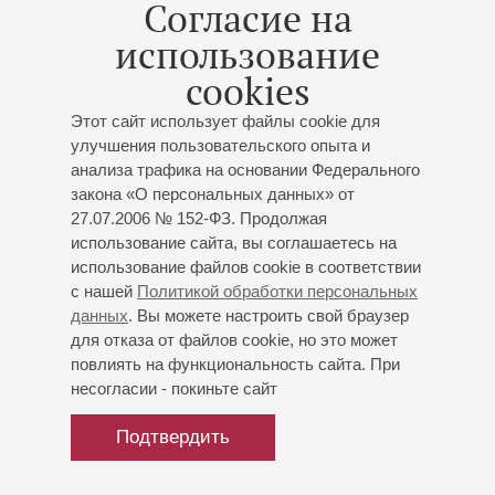
Согласие на
использование
17
марта
,
2027
19:00
,
Ср
cookies
Малый зал
Вечер музыки для флейты и
Этот сайт использует файлы cookie для
улучшения пользовательского опыта и
арфы
анализа трафика на основании Федерального
Концерт 8-го абонемента «
Ансамблевые вечера
»
закона «О персональных данных» от
Георгий Долгов
- флейта;
Екатерина Семион
- арфа
27.07.2006 № 152-ФЗ. Продолжая
Моцарт
: Соната соль мажор
(переложение для
использование сайта, вы соглашаетесь на
флейты и арфы)
;
Шуберт
: Соната «Арпеджионе»
использование файлов cookie в соответствии
с нашей
Политикой обработки персональных
(переложение для флейты и арфы)
;
Россини
:
данных
. Вы можете настроить свой браузер
Анданте и тема с вариациями для флейты и арфы;
для отказа от файлов cookie, но это может
Форе
: Фантазия для флейты и фортепиано
повлиять на функциональность сайта. При
(переложение для флейты и арфы)
;
Крас
: Сюита для
несогласии - покиньте сайт
флейты и арфы;
Рота
: Соната для флейты и арфы
Подтвердить
Купить билет
500 — 800 р.