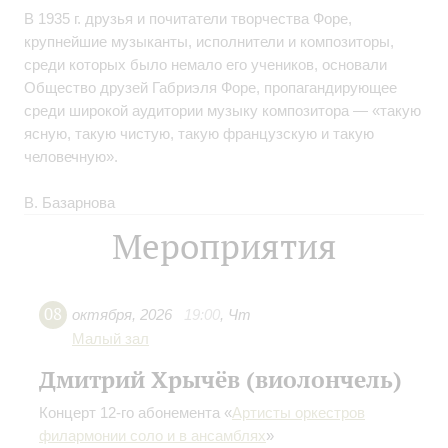
В 1935 г. друзья и почитатели творчества Форе,
крупнейшие музыканты, исполнители и композиторы,
среди которых было немало его учеников, основали
Общество друзей Габриэля Форе, пропагандирующее
среди широкой аудитории музыку композитора — «такую
ясную, такую чистую, такую французскую и такую
человечную».
В. Базарнова
Мероприятия
08
октября
,
2026
19:00
,
Чт
Малый зал
Дмитрий Хрычёв (виолончель)
Концерт 12-го абонемента «
Артисты оркестров
филармонии соло и в ансамблях
»