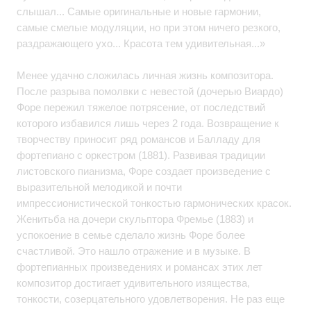
слышал... Самые оригинальные и новые гармонии,
самые смелые модуляции, но при этом ничего резкого,
раздражающего ухо... Красота тем удивительная...»
Менее удачно сложилась личная жизнь композитора.
После разрыва помолвки с невестой (дочерью Виардо)
Форе пережил тяжелое потрясение, от последствий
которого избавился лишь через 2 года. Возвращение к
творчеству приносит ряд романсов и Балладу для
фортепиано с оркестром (1881). Развивая традиции
листовского пианизма, Форе создает произведение с
выразительной мелодикой и почти
импрессионистической тонкостью гармонических красок.
Женитьба на дочери скульптора Фремье (1883) и
успокоение в семье сделало жизнь Форе более
счастливой. Это нашло отражение и в музыке. В
фортепианных произведениях и романсах этих лет
композитор достигает удивительного изящества,
тонкости, созерцательного удовлетворения. Не раз еще