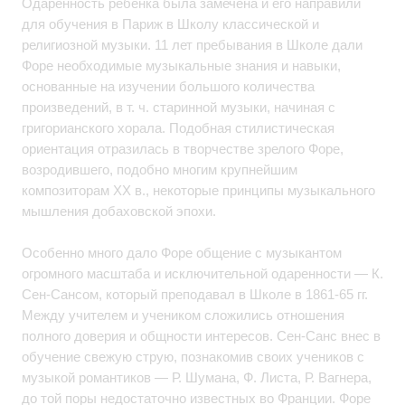
Одаренность ребенка была замечена и его направили
для обучения в Париж в Школу классической и
религиозной музыки. 11 лет пребывания в Школе дали
Форе необходимые музыкальные знания и навыки,
основанные на изучении большого количества
произведений, в т. ч. старинной музыки, начиная с
григорианского хорала. Подобная стилистическая
ориентация отразилась в творчестве зрелого Форе,
возродившего, подобно многим крупнейшим
композиторам XX в., некоторые принципы музыкального
мышления добаховской эпохи.
Особенно много дало Форе общение с музыкантом
огромного масштаба и исключительной одаренности — К.
Сен-Сансом, который преподавал в Школе в 1861-65 гг.
Между учителем и учеником сложились отношения
полного доверия и общности интересов. Сен-Санс внес в
обучение свежую струю, познакомив своих учеников с
музыкой романтиков — Р. Шумана, Ф. Листа, Р. Вагнера,
до той поры недостаточно известных во Франции. Форе