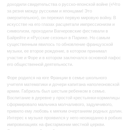
доходили свидетельства о русско-японской войне («Что
за резня между русскими и японцами! Это
омерзительно»), он пережил первую мировую войну. В
искусстве на его глазах расцветали импрессионизм и
символизм, проходили Вагнеровские фестивали в
Байрейте и «Русские сезоны» в Париже. Но самым
существенным явилось то обновление французской
музыки, ее второе рождение, в котором принимал
участие и Форе и в котором заключался основной пафос
его общественной деятельности.
Форе родился на юге Франции в семье школьного
учителя математики и дочери капитана наполеоновской
армии. Габриэль был шестым ребенком в семье.
Воспитание в деревне у простой крестьянки-кормилицы
сформировало мальчика молчаливого, задумчивого,
привило ему любовь к мягким очертаниям родных долин.
Интерес к музыке проявился у него неожиданно в робких
импровизациях на фисгармонии местной церкви.