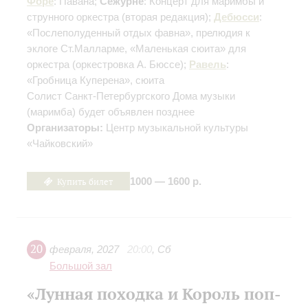
Форе
: Павана;
Сежурне
: Концерт для маримбы и
струнного оркестра
(вторая редакция)
;
Дебюсси
:
«Послеполуденный отдых фавна», прелюдия к
эклоге Ст.Малларме, «Маленькая сюита» для
оркестра
(оркестровка А. Бюссе)
;
Равель
:
«Гробница Куперена», сюита
Солист Санкт-Петербургского Дома музыки
(маримба) будет объявлен позднее
Организаторы:
Центр музыкальной культуры
«Чайковский»
Купить билет
1000 — 1600 р.
20
февраля
,
2027
20:00
,
Сб
Большой зал
«Лунная походка и Король поп-