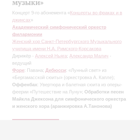
музыки»
Концерт 9-го абонемента «
Концерты во фраках и в
джинсах
»
Академический симфонический оркестр
филармонии
Женский хор Санкт-Петербургского Музыкального
училища имени Н.А. Римского-Корсакова
Дирижёр -
Алексей Ньяга
;
Александр Малич
-
ведущий
Форе
: Павана;
Дебюсси
: «Лунный свет» из
«Бергамасcкой сюиты»
(оркестровка А. Капле)
;
Оффенбах
: Увертюра и балетная сюита из оперы-
феерии «Путешествие на Луну»;
Обработки песен
Майкла Джексона для симфонического оркестра
и женского хора (аранжировка А.Танонова)
Купить билет
750 — 1800 р.