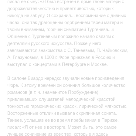
писал ее сыну: «Я был встречен в доме твоей матери с
доброжелательностью и приветливостью, которых
никогда не забуду. Я сохранил... воспоминание о дивных
часах; они так драгоценны одобрением твоей матери и
твоим вниманием, горячей симпатией Тургенева...»
Общение с Тургеневым положило начало связям с
деятелями русского искусства. Позже у него
завязываются знакомства с С. Танеевым, П. Чайковским,
А. Глазуновым, в 1909 г. Форе приезжал в Россию и
выступал с концертами в Петербурге и Москве.
В салоне Виардо нередко звучали новые произведения
Форе. К этому времени он сочинил большое количество
романсов (в т. ч. знаменитое Пробуждение),
привлекавших слушателей мелодической красотой,
тонкостью гармонических красок, лирической мягкостью.
Восторженные отклики вызвала скрипичная соната.
Танеев, услышав ее во время пребывания в Париже,
писал: «Я от нее в восторге. Может быть, это самое
лучшее сочинение из всех тех, которые я здесь