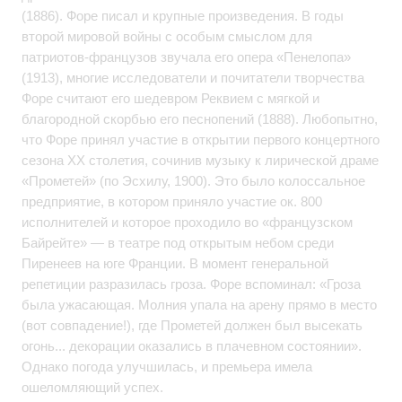
(1886). Форе писал и крупные произведения. В годы
второй мировой войны с особым смыслом для
патриотов-французов звучала его опера «Пенелопа»
(1913), многие исследователи и почитатели творчества
Форе считают его шедевром Реквием с мягкой и
благородной скорбью его песнопений (1888). Любопытно,
что Форе принял участие в открытии первого концертного
сезона XX столетия, сочинив музыку к лирической драме
«Прометей» (по Эсхилу, 1900). Это было колоссальное
предприятие, в котором приняло участие ок. 800
исполнителей и которое проходило во «французском
Байрейте» — в театре под открытым небом среди
Пиренеев на юге Франции. В момент генеральной
репетиции разразилась гроза. Форе вспоминал: «Гроза
была ужасающая. Молния упала на арену прямо в место
(вот совпадение!), где Прометей должен был высекать
огонь... декорации оказались в плачевном состоянии».
Однако погода улучшилась, и премьера имела
ошеломляющий успех.