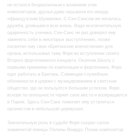
не остался безразличным к влияниям этих
композиторов, друзья даже называли его иногда
«французским Шуманом». С Сен-Сансом же началась
дружба, длившаяся всю жизнь. Видя исключительную
одаренность ученика, Сен-Санс не раз доверял ему
заменять себя в некоторых выступлениях, позже
посвятил ему свои «Бретонские впечатления» для
органа, использовал тему Форе во вступлении своего
Второго фортепианного концерта. Окончив Школу с
первыми премиями по композиции и фортепиано, Форе
едет работать в Бретань. Совмещая служебные
обязанности в церкви с музицированием в светском
обществе, где он пользуется большим успехом, Форе
вскоре по оплошности теряет свое место и возвращается
в Париж. Здесь Сен-Санс помогает ему устроиться
органистом в небольшой церквушке.
Значительную роль в судьбе Форе сыграл салон
знаменитой певицы Полины Виардо. Позже композитор