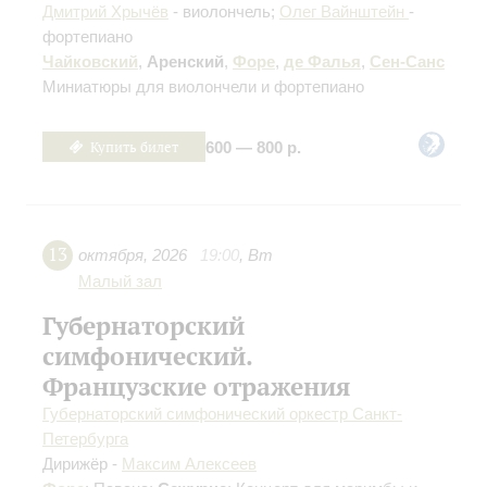
Дмитрий Хрычёв
- виолончель;
Олег Вайнштейн
-
фортепиано
Чайковский
,
Аренский
,
Форе
,
де Фалья
,
Сен-Санс
Миниатюры для виолончели и фортепиано
Купить билет
600 — 800 р.
13
октября
,
2026
19:00
,
Вт
Малый зал
Губернаторский
симфонический.
Французские отражения
Губернаторский симфонический оркестр Санкт-
Петербурга
Дирижёр -
Максим Алексеев