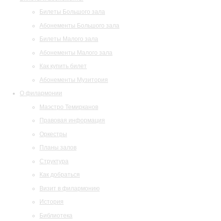
Билеты Большого зала
Абонементы Большого зала
Билеты Малого зала
Абонементы Малого зала
Как купить билет
Абонементы Музитория
О филармонии
Маэстро Темирканов
Правовая информация
Оркестры
Планы залов
Структура
Как добраться
Визит в филармонию
История
Библиотека