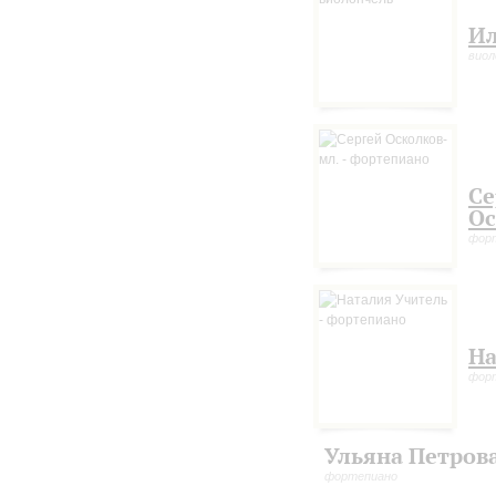
Ил
виол
Се
Ос
фор
На
фор
Ульяна Петров
фортепиано