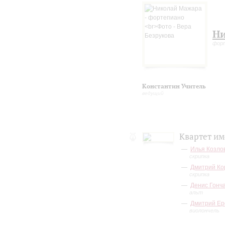
Ни
фор
Константин Учитель
ведущий
Квартет им
Илья Козло
скрипка
Дмитрий Ко
скрипка
Денис Гонч
альт
Дмитрий Е
виолончель