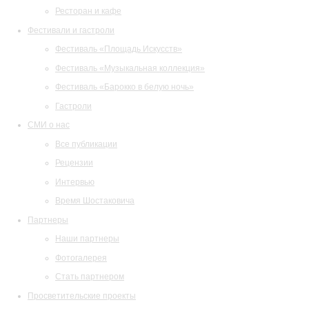
Ресторан и кафе
Фестивали и гастроли
Фестиваль «Площадь Искусств»
Фестиваль «Музыкальная коллекция»
Фестиваль «Барокко в белую ночь»
Гастроли
СМИ о нас
Все публикации
Рецензии
Интервью
Время Шостаковича
Партнеры
Наши партнеры
Фотогалерея
Стать партнером
Просветительские проекты