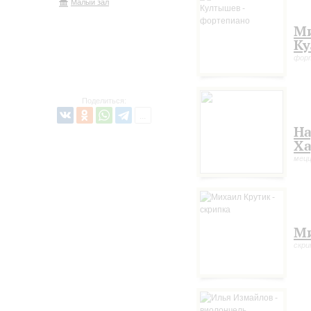
Малый зал
Ми
К
фор
Поделиться:
Н
Ха
мецц
Ми
скри