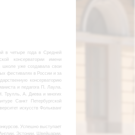
ой в четыре года в Средней
ской консерватории имени
в школе уже создавала свои
ых фестивалях в России и за
ударственную консерваторию
ианиста и педагога П. Лаула.
Н. Трулль, А. Диева и многих
нтуре Санкт Петербургской
иверситет искусств Фолькванг
онкурсов. Успешно выступает
 Англии, Эстонии, Швейцарии,