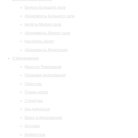
Билеты Большого зала
Абонементы Большого зала
Билеты Малого зала
Абонементы Малого зала
Как купить билет
Абонементы Музитория
О филармонии
Маэстро Темирканов
Правовая информация
Оркестры
Планы залов
Структура
Как добраться
Визит в филармонию
История
Библиотека