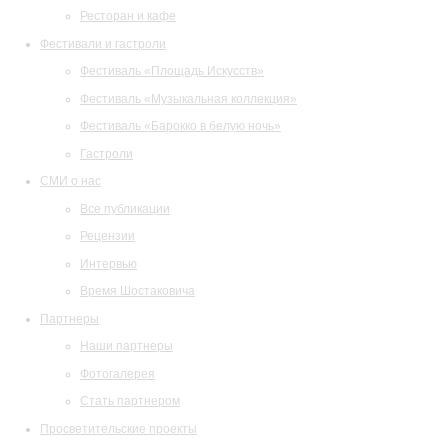
Ресторан и кафе
Фестивали и гастроли
Фестиваль «Площадь Искусств»
Фестиваль «Музыкальная коллекция»
Фестиваль «Барокко в белую ночь»
Гастроли
СМИ о нас
Все публикации
Рецензии
Интервью
Время Шостаковича
Партнеры
Наши партнеры
Фотогалерея
Стать партнером
Просветительские проекты