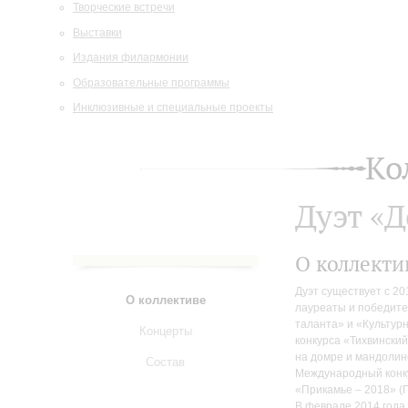
Творческие встречи
Выставки
Издания филармонии
Образовательные программы
Инклюзивные и специальные проекты
Ко
Дуэт «
О коллекти
Дуэт существует с 20
О коллективе
лауреаты и победите
таланта» и «Культурн
Концерты
конкурса «Тихвински
на домре и мандолине
Состав
Международный конк
«Прикамье –
2018» (П
В феврале 2014 года 