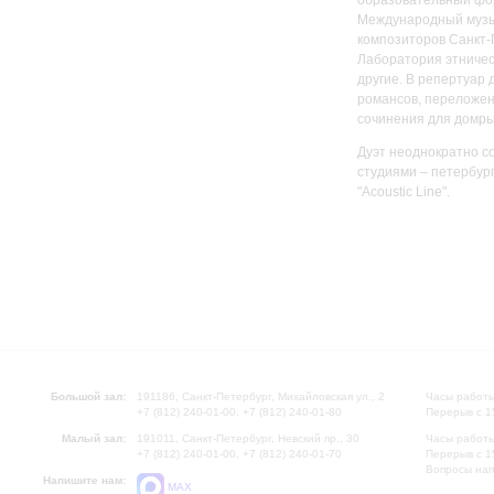
образовательный фор
Международный музы
композиторов Санкт-
Лаборатория этническ
другие. В репертуар 
романсов, переложен
сочинения для домры
Дуэт неоднократно с
студиями – петербур
"Acoustic Line".
Большой зал:
191186, Санкт-Петербург, Михайловская ул., 2
Часы работы
+7 (812) 240-01-00, +7 (812) 240-01-80
Перерыв с 1
Малый зал:
191011, Санкт-Петербург, Невский пр., 30
Часы работы
+7 (812) 240-01-00, +7 (812) 240-01-70
Перерыв с 1
Вопросы на
Напишите нам:
MAX