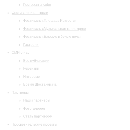
Ресторан и кафе
Фестивали и гастроли
Фестиваль «Площадь Искусств»
Фестиваль «Музыкальная коллекция»
Фестиваль «Барокко в белую ночь»
Гастроли
СМИ о нас
Все публикации
Рецензии
Интервью
Время Шостаковича
Партнеры
Наши партнеры
Фотогалерея
Стать партнером
Просветительские проекты