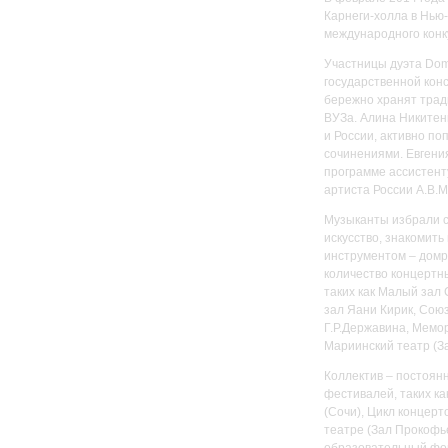
Карнеги-холла в Нью
международного конку
Участницы дуэта Dom
государственной конс
бережно хранят трад
ВУЗа. Алина Никитен
и России, активно п
сочинениями. Евгени
программе ассистент
артиста России А.В.М
Музыканты избрали с
искусство, знакомить
инструментом – домр
количество концертн
таких как Малый зал
зал Яани Кирик, Сою
Г.Р.Державина, Мемо
Мариинский театр (За
Коллектив – постоян
фестивалей, таких к
(Сочи), Цикл концер
театре (Зал Прокофь