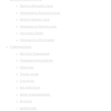
Билеты Большого зала
Абонементы Большого зала
Билеты Малого зала
Абонементы Малого зала
Как купить билет
Абонементы Музитория
О филармонии
Маэстро Темирканов
Правовая информация
Оркестры
Планы залов
Структура
Как добраться
Визит в филармонию
История
Библиотека