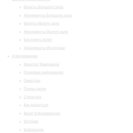
Билеты Большого зала
Абонементы Большого зала
Билеты Малого зала
Абонементы Малого зала
Как купить билет
Абонементы Музитория
О филармонии
Маэстро Темирканов
Правовая информация
Оркестры
Планы залов
Структура
Как добраться
Визит в филармонию
История
Библиотека