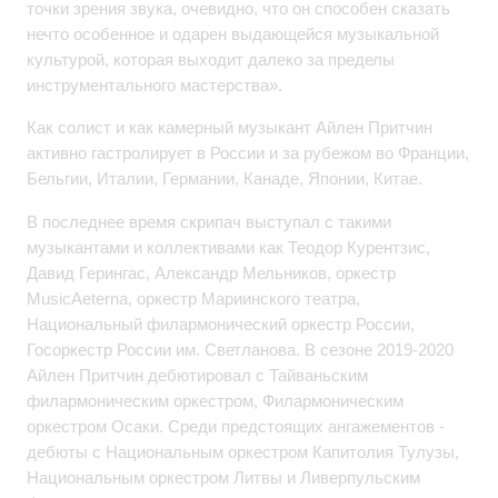
точки зрения звука, очевидно, что он способен сказать
нечто особенное и одарен выдающейся музыкальной
культурой, которая выходит далеко за пределы
инструментального мастерства».
Как солист и как камерный музыкант Айлен Притчин
активно гастролирует в России и за рубежом во Франции,
Бельгии, Италии, Германии, Канаде, Японии, Китае.
В последнее время скрипач выступал с такими
музыкантами и коллективами как Теодор Курентзис,
Давид Герингас, Александр Мельников, оркестр
MusicAeterna, оркестр Мариинского театра,
Национальный филармонический оркестр России,
Госоркестр России им. Светланова. В сезоне 2019-2020
Айлен Притчин дебютировал с Тайваньским
филармоническим оркестром, Филармоническим
оркестром Осаки. Среди предстоящих ангажементов -
дебюты с Национальным оркестром Капитолия Тулузы,
Национальным оркестром Литвы и Ливерпульским