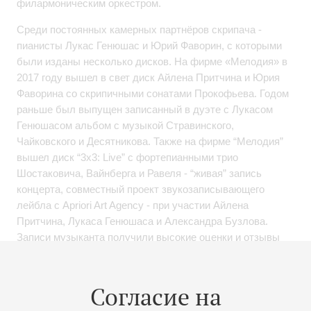
филармоническим оркестром.
Среди постоянных камерных партнёров скрипача -
пианисты Лукас Генюшас и Юрий Фаворин, с которыми
были изданы несколько дисков. На фирме «Мелодия» в
2017 году вышел в свет диск Айлена Притчина и Юрия
Фаворина со скрипичными сонатами Прокофьева. Годом
раньше был выпущен записанный в дуэте с Лукасом
Генюшасом альбом с музыкой Стравинского,
Чайковского и Десятникова. Также на фирме “Мелодия”
вышел диск “3х3: Live” с фортепианными трио
Шостаковича, Вайнберга и Равеля - “живая” запись
концерта, совместный проект звукозаписывающего
лейбла с Apriori Art Agency - при участии Айлена
Притчина, Лукаса Генюшаса и Александра Бузлова.
Записи музыканта получили высокие оценки и отзывы
критиков как в России, так и за рубежом.
Новый альбом Айлена Притчина вышел в 2019 году на
Согласие на
французском лейбле Ad Vitam. На диске записаны