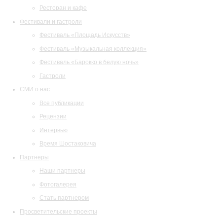
Ресторан и кафе
Фестивали и гастроли
Фестиваль «Площадь Искусств»
Фестиваль «Музыкальная коллекция»
Фестиваль «Барокко в белую ночь»
Гастроли
СМИ о нас
Все публикации
Рецензии
Интервью
Время Шостаковича
Партнеры
Наши партнеры
Фотогалерея
Стать партнером
Просветительские проекты