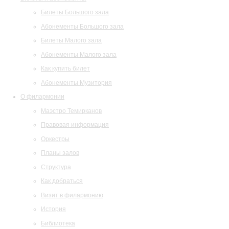
Билеты Большого зала
Абонементы Большого зала
Билеты Малого зала
Абонементы Малого зала
Как купить билет
Абонементы Музитория
О филармонии
Маэстро Темирканов
Правовая информация
Оркестры
Планы залов
Структура
Как добраться
Визит в филармонию
История
Библиотека