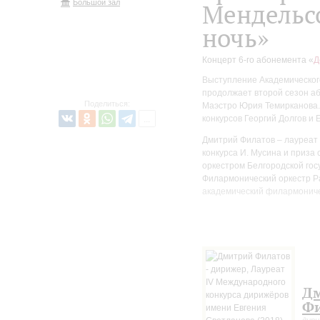
Большой зал
Мендельс
ночь»
Концерт 6-го абонемента «
Д
Выступление Академическог
продолжает второй сезон а
Поделиться:
Маэстро Юрия Темирканова.
конкурсов Георгий Долгов и
Дмитрий Филатов – лауреат 
конкурса И. Мусина и приза
оркестром Белгородской гос
Филармонический оркестр Р
академический филармоничес
Д
Фи