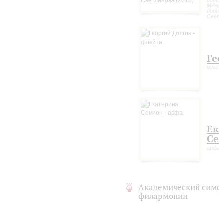
дири
Межд
дири
Свет
Ге
фле
Ек
С
арф
Академический сим
филармонии