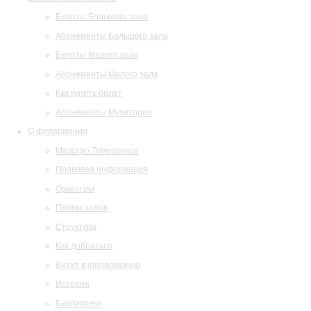
Билеты Большого зала
Абонементы Большого зала
Билеты Малого зала
Абонементы Малого зала
Как купить билет
Абонементы Музитория
О филармонии
Маэстро Темирканов
Правовая информация
Оркестры
Планы залов
Структура
Как добраться
Визит в филармонию
История
Библиотека