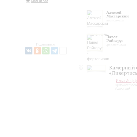
Малый зал
Алексей
Массарский
виолончель
Павел
Райкерус
Поделиться:
фортепиано
Камерный 
«Дивертис
Илья Иофф
художествен
(скрипка)