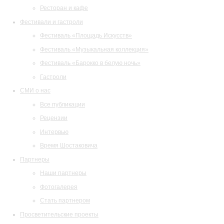
Ресторан и кафе
Фестивали и гастроли
Фестиваль «Площадь Искусств»
Фестиваль «Музыкальная коллекция»
Фестиваль «Барокко в белую ночь»
Гастроли
СМИ о нас
Все публикации
Рецензии
Интервью
Время Шостаковича
Партнеры
Наши партнеры
Фотогалерея
Стать партнером
Просветительские проекты