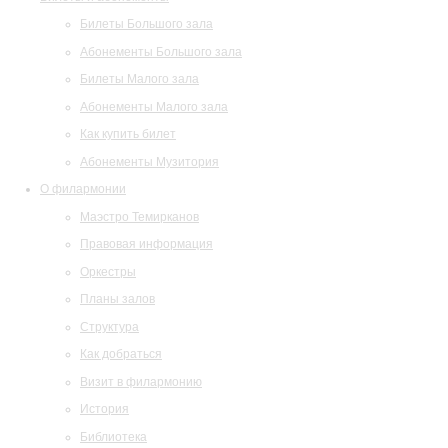
Билеты Большого зала
Абонементы Большого зала
Билеты Малого зала
Абонементы Малого зала
Как купить билет
Абонементы Музитория
О филармонии
Маэстро Темирканов
Правовая информация
Оркестры
Планы залов
Структура
Как добраться
Визит в филармонию
История
Библиотека