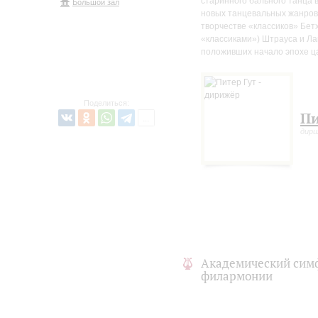
старинного бального танца 
Большой зал
новых танцевальных жанров,
творчестве «классиков» Бет
«классиками») Штрауса и Ла
положивших начало эпохе ца
Поделиться:
Пи
дири
Академический сим
филармонии