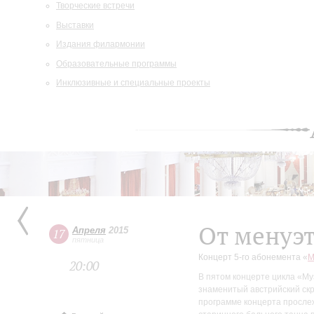
Творческие встречи
Выставки
Издания филармонии
Образовательные программы
Инклюзивные и специальные проекты
От менуэт
Апреля
2015
17
пятница
Концерт 5-го абонемента «
М
20:00
В пятом концерте цикла «Му
знаменитый австрийский скр
программе концерта прослеж