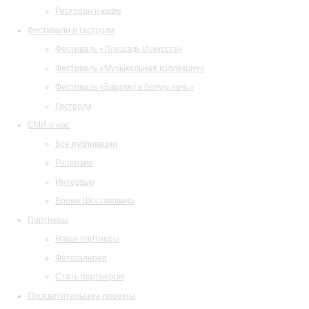
Ресторан и кафе
Фестивали и гастроли
Фестиваль «Площадь Искусств»
Фестиваль «Музыкальная коллекция»
Фестиваль «Барокко в белую ночь»
Гастроли
СМИ о нас
Все публикации
Рецензии
Интервью
Время Шостаковича
Партнеры
Наши партнеры
Фотогалерея
Стать партнером
Просветительские проекты