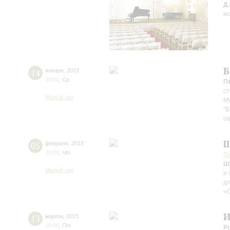
Д
и
Б
14
января
,
2015
19:00
,
Ср
П
ст
Малый зал
Му
"В
ск
Ш
05
февраля
,
2015
19:00
,
Чт
Л
Ш
Малый зал
и 
дл
«
И
13
марта
,
2015
19:00
,
Пт
Р