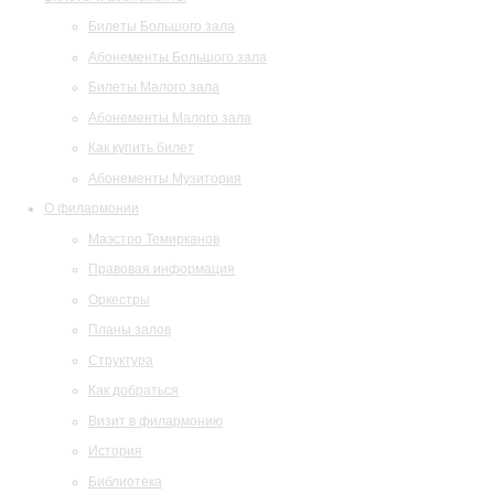
Билеты Большого зала
Абонементы Большого зала
Билеты Малого зала
Абонементы Малого зала
Как купить билет
Абонементы Музитория
О филармонии
Маэстро Темирканов
Правовая информация
Оркестры
Планы залов
Структура
Как добраться
Визит в филармонию
История
Библиотека