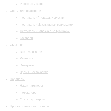
Ресторан и кафе
Фестивали и гастроли
Фестиваль «Площадь Искусств»
Фестиваль «Музыкальная коллекция»
Фестиваль «Барокко в белую ночь»
Гастроли
СМИ о нас
Все публикации
Рецензии
Интервью
Время Шостаковича
Партнеры
Наши партнеры
Фотогалерея
Стать партнером
Просветительские проекты