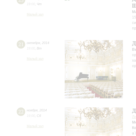
25
19:00
,
Чт
Ш
Солисты:
М
Малый зал
Лидия Коваленко скрипка
15
си
Виктория Евтодьева сопрано
пр
Д
21
октября
,
2014
19:00
,
Вт
В
о
Малый зал
ха
ор
Д
22
ноября
,
2014
19:00
,
Сб
Л
М
Малый зал
К
a`