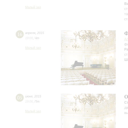
В
Малый зал
с
та
ст
Ф
16
апреля
,
2015
19:00
,
Чт
А
ф
Малый зал
Р
с
Ш
О
05
июня
,
2015
19:00
,
Пт
С
дв
Малый зал
вы