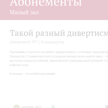
Абонементы
Малый зал
Такой разный дивертис
Абонемент № 7, 8 концертов
Программы струнного ансамбля «Дивертисмент» отличают хороший вку
Пьяццоллу, Стравинского или эстрадную музыку эпохи немого кино – э
выступая перед российской, европейской и американской публикой. 
в Малом зале.
8 концерт - по особой программе.
Ансамбль «Дивертисмент»
Художественный руководитель и солист
Илья Иофф скрипка
Д
сентября
,
2014