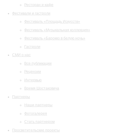
Ресторан и кафе
Фестивали и гастроли
Фестиваль «Площадь Искусств»
Фестиваль «Музыкальная коллекция»
Фестиваль «Барокко в белую ночь»
Гастроли
СМИ о нас
Все публикации
Рецензии
Интервью
Время Шостаковича
Партнеры
Наши партнеры
Фотогалерея
Стать партнером
Просветительские проекты