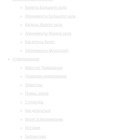
Билеты Большого зала
Абонементы Большого зала
Билеты Малого зала
Абонементы Малого зала
Как купить билет
Абонементы Музитория
О филармонии
Маэстро Темирканов
Правовая информация
Оркестры
Планы залов
Структура
Как добраться
Визит в филармонию
История
Библиотека