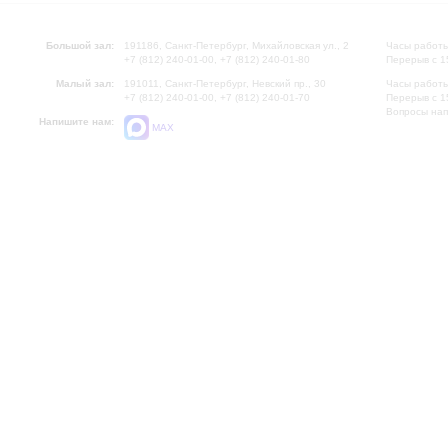
Большой зал:
191186, Санкт-Петербург, Михайловская ул., 2
Часы работы
+7 (812) 240-01-00, +7 (812) 240-01-80
Перерыв с 1
Малый зал:
191011, Санкт-Петербург, Невский пр., 30
Часы работы
+7 (812) 240-01-00, +7 (812) 240-01-70
Перерыв с 1
Вопросы на
Напишите нам:
MAX