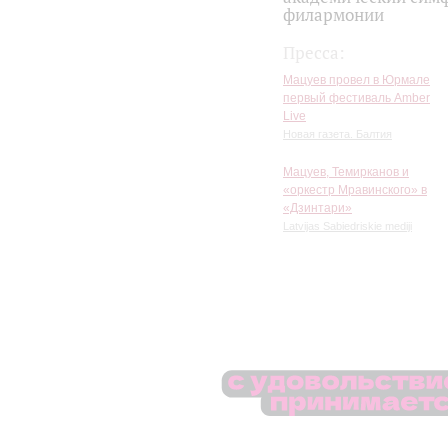
филармонии
Пресса:
Мацуев провел в Юрмале
первый фестиваль Amber
Live
Новая газета. Балтия
Мацуев, Темирканов и
«оркестр Мравинского» в
«Дзинтари»
Latvijas Sabiedriskie mediji