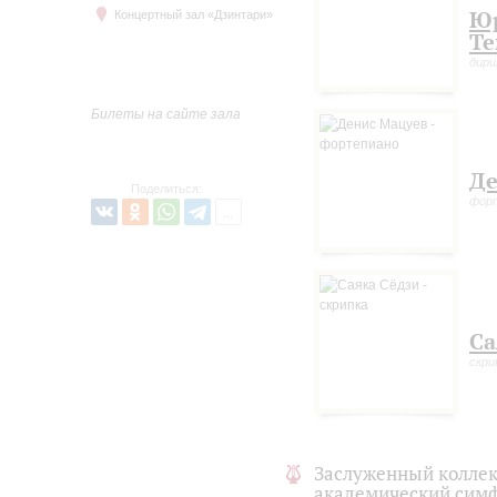
Ю
Концертный зал «Дзинтари»
Те
дир
Билеты на сайте зала
Де
Поделиться:
фор
Са
скри
Заслуженный коллек
академический симф