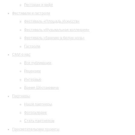
Ресторан и кафе
Фестивали и гастроли
Фестиваль «Площадь Искусств»
Фестиваль «Музыкальная коллекция»
Фестиваль «Барокко в белую ночь»
Гастроли
СМИ о нас
Все публикации
Рецензии
Интервью
Время Шостаковича
Партнеры
Наши партнеры
Фотогалерея
Стать партнером
Просветительские проекты