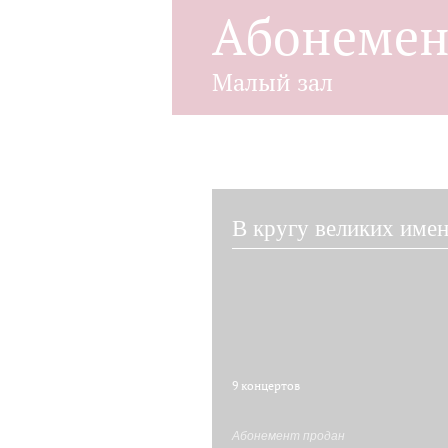
Абонеме
Малый зал
В кругу великих име
9 концертов
Абонемент продан