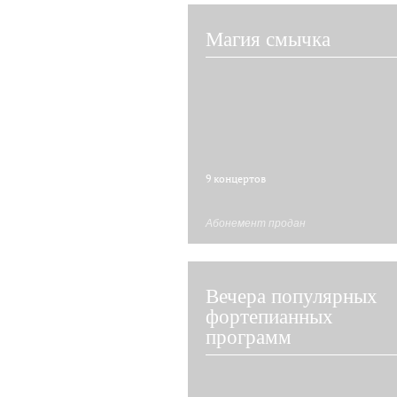
Магия смычка
9 концертов
Абонемент продан
Вечера популярных
фортепианных
программ