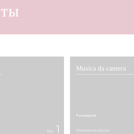
нты
н
Musica dа сamera
9 концертов
1
Абонемент продан
No.