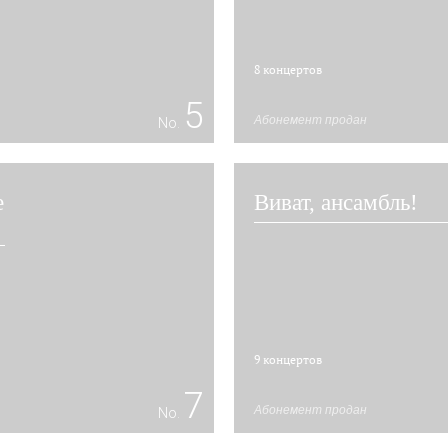
8 концертов
5
Абонемент продан
No.
е
Виват, ансамбль!
9 концертов
7
Абонемент продан
No.