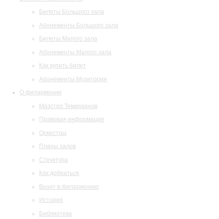
Билеты Большого зала
Абонементы Большого зала
Билеты Малого зала
Абонементы Малого зала
Как купить билет
Абонементы Музитория
О филармонии
Маэстро Темирканов
Правовая информация
Оркестры
Планы залов
Структура
Как добраться
Визит в филармонию
История
Библиотека