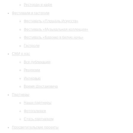
Ресторан и кафе
Фестивали и гастроли
Фестиваль «Площадь Искусств»
Фестиваль «Музыкальная коллекция»
Фестиваль «Барокко в белую ночь»
Гастроли
СМИ о нас
Все публикации
Рецензии
Интервью
Время Шостаковича
Партнеры
Наши партнеры
Фотогалерея
Стать партнером
Просветительские проекты