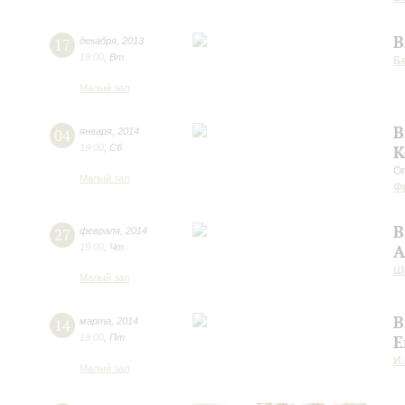
В
17
декабря
,
2013
19:00
,
Вт
Б
Малый зал
В
04
января
,
2014
19:00
,
Сб
К
О
Малый зал
Ф
В
27
февраля
,
2014
19:00
,
Чт
А
Ш
Малый зал
В
14
марта
,
2014
19:00
,
Пт
Е
И.
Малый зал