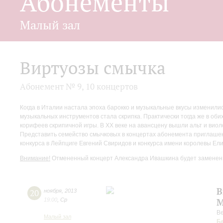
Абонементы
Малый зал
Виртуозы смычка
Абонемент № 9, 10 концертов
Когда в Италии настала эпоха барокко и музыкальные вкусы изменили
музыкальных инструментов стала скрипка. Практически тогда же в об
корифеев скрипичной игры. В XX веке на авансцену вышли альт и вио
Представить семейство смычковых в концертах абонемента приглашен
конкурса в Лейпциге Евгений Свиридов и конкурса имени королевы Ел
Внимание!
Отмененный концерт Александра Ивашкина будет заменен,
В
20
ноября
,
2013
19:00
,
Ср
М
В
Малый зал
Б