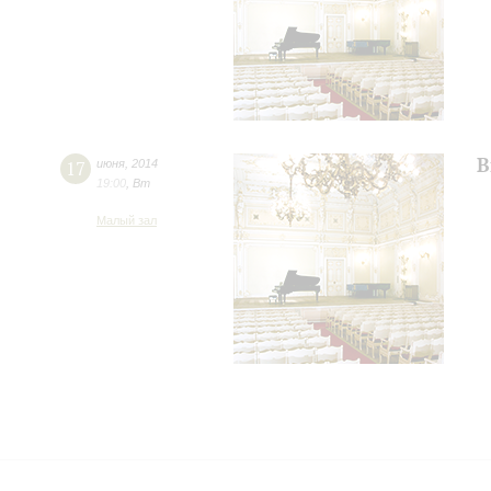
В
17
июня
,
2014
19:00
,
Вт
Малый зал