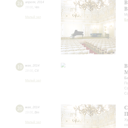
В
24
апреля
,
2014
19:00
,
Чт
В
Му
Малый зал
Б
В
10
мая
,
2014
19:00
,
Сб
М
Б
Малый зал
Па
Со
Со
С
20
мая
,
2014
19:00
,
Вт
П
Ху
Малый зал
со