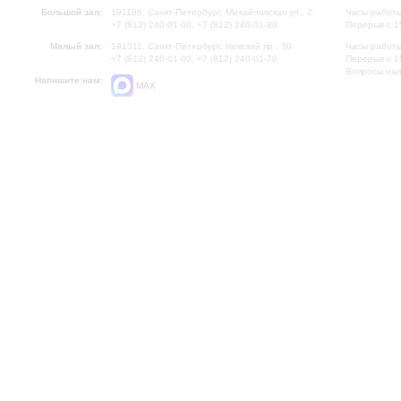
Большой зал:
191186, Санкт-Петербург, Михайловская ул., 2
Часы работы
+7 (812) 240-01-00, +7 (812) 240-01-80
Перерыв с 1
Малый зал:
191011, Санкт-Петербург, Невский пр., 30
Часы работы
+7 (812) 240-01-00, +7 (812) 240-01-70
Перерыв с 1
Вопросы на
Напишите нам:
MAX