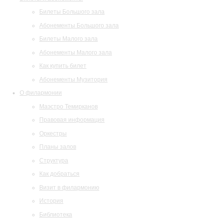
Билеты Большого зала
Абонементы Большого зала
Билеты Малого зала
Абонементы Малого зала
Как купить билет
Абонементы Музитория
О филармонии
Маэстро Темирканов
Правовая информация
Оркестры
Планы залов
Структура
Как добраться
Визит в филармонию
История
Библиотека