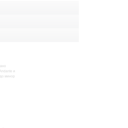
иано
Andante и
до минор