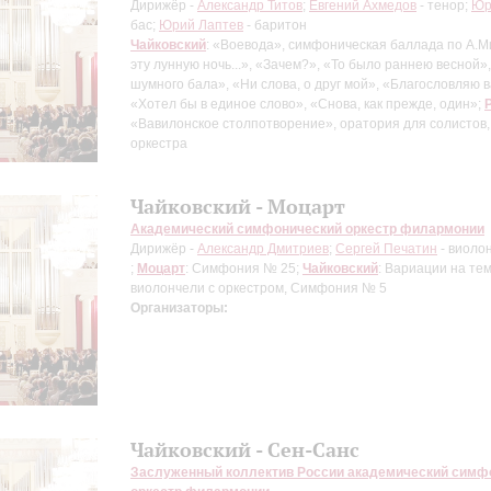
Дирижёр -
Александр Титов
;
Евгений Ахмедов
- тенор;
Юр
бас;
Юрий Лаптев
- баритон
Чайковский
: «Воевода», симфоническая баллада по А.М
эту лунную ночь...», «Зачем?», «То было раннею весной»
шумного бала», «Ни слова, о друг мой», «Благословляю в
«Хотел бы в единое слово», «Снова, как прежде, один»;
«Вавилонское столпотворение», оратория для солистов,
оркестра
Чайковский - Моцарт
Академический симфонический оркестр филармонии
Дирижёр -
Александр Дмитриев
;
Сергей Печатин
- виоло
;
Моцарт
: Симфония № 25;
Чайковский
: Вариации на тем
виолончели с оркестром, Симфония № 5
Организаторы:
Чайковский - Сен-Санс
Заслуженный коллектив России академический симф