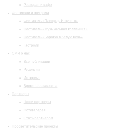
Ресторан и кафе
Фестивали и гастроли
Фестиваль «Площадь Искусств»
Фестиваль «Музыкальная коллекция»
Фестиваль «Барокко в белую ночь»
Гастроли
СМИ о нас
Все публикации
Рецензии
Интервью
Время Шостаковича
Партнеры
Наши партнеры
Фотогалерея
Стать партнером
Просветительские проекты