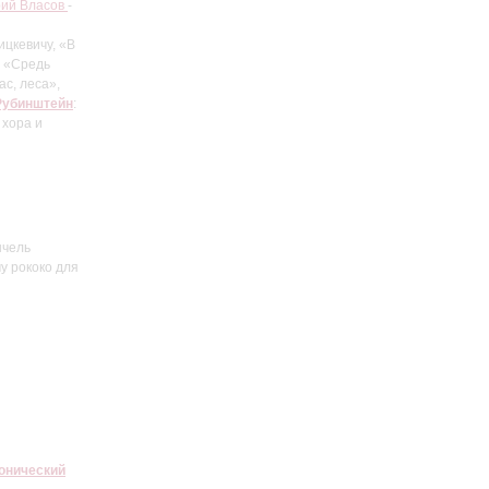
ий Власов
-
ицкевичу, «В
, «Средь
ас, леса»,
Рубинштейн
:
 хора и
нчель
у рококо для
онический