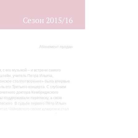
Сезон 2015/16
Абонемент продан
с его музыкой – и встречи самого
штейн, учитель Петра Ильича,
илонское столпотворение» была впервые
ль его Третьего концерта. С глубоким
почетного доктора Кембриджского
ты поддерживали переписку, а свою
вского. В судьбе первого Пётр Ильич
итал Чайковского своим кумиром и стал
ь великого русского классика. Строки из
сфере музыки. Никто не заставлял меня