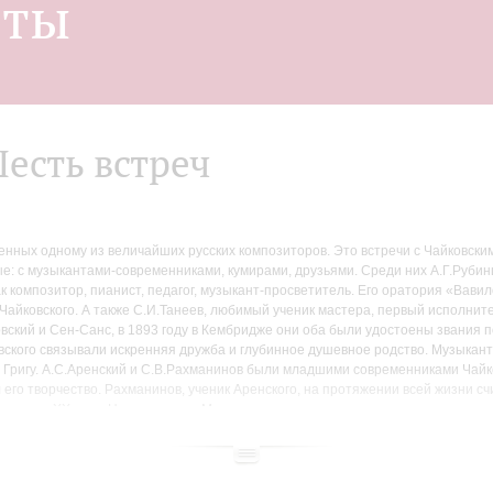
нты
есть встреч
ных одному из величайших русских композиторов. Это встречи с Чайковским, 
е: с музыкантами-современниками, кумирами, друзьями. Среди них А.Г.Рубин
к композитор, пианист, педагог, музыкант-просветитель. Его оратория «Вав
Чайковского. А также С.И.Танеев, любимый ученик мастера, первый исполните
овский и Сен-Санс, в 1893 году в Кембридже они оба были удостоены звания 
вского связывали искренняя дружба и глубинное душевное родство. Музыкан
 Григу. А.С.Аренский и С.В.Рахманинов были младшими современниками Чайко
 его творчество. Рахманинов, ученик Аренского, на протяжении всей жизни сч
музыке XX века. Ну а встреча с Моцартом продолжалась, в сущности, всю жизн
оцарт есть высшая, кульминационная точка, до которой красота досягала в 
ания близости своей к чему-то, что мы называем идеал, как он…».