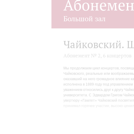
Абонеме
Большой зал
Чайковский. Ш
Абонемент № 2, 6 концертов
Мы продолжаем цикл концертов, посвящен
Чайковского, реальные или воображаемы
оказавший на него громадное влияние ка
исполнена в 1889 году под управлением 
уважением относились друг к другу Чайк
университета. С Эдвардом Григом Чайко
увертюру «Гамлет» Чайковский посвятил
принимал горячее участие, высоко ценил
истинным продолжателем его «голоса» в 
дневника Чайковского говорят сами за
себя: «По моему глубокому убеждению, М
плакать, трепетать от восторга, от созн