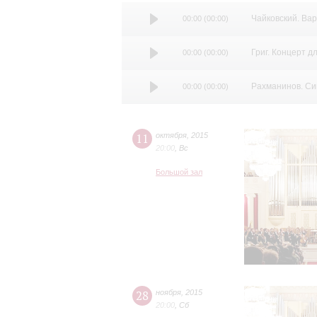
В этом абонементе Вы услыш
Чайковский. Вар
00:00
(
00:00
)
Григ. Концерт д
00:00
(
00:00
)
Рахманинов. Си
00:00
(
00:00
)
11
октября
,
2015
20:00
,
Вс
Большой зал
28
ноября
,
2015
20:00
,
Сб