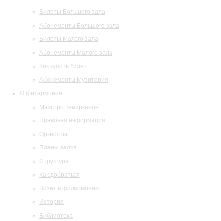
Билеты Большого зала
Абонементы Большого зала
Билеты Малого зала
Абонементы Малого зала
Как купить билет
Абонементы Музитория
О филармонии
Маэстро Темирканов
Правовая информация
Оркестры
Планы залов
Структура
Как добраться
Визит в филармонию
История
Библиотека