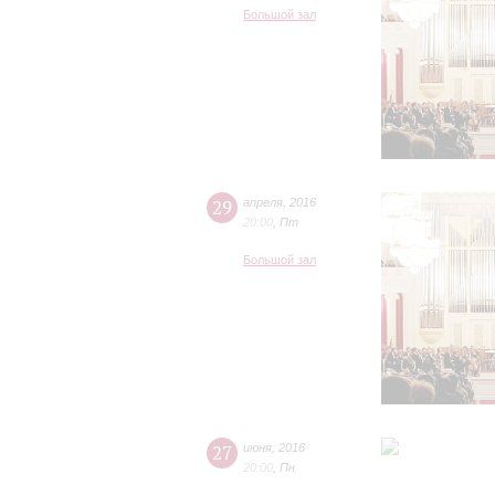
Большой зал
29
апреля
,
2016
20:00
,
Пт
Большой зал
27
июня
,
2016
20:00
,
Пн