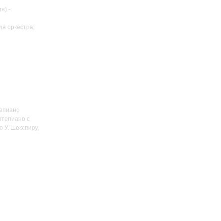
я) -
ля оркестра;
епиано
ртепиано с
о У. Шекспиру,