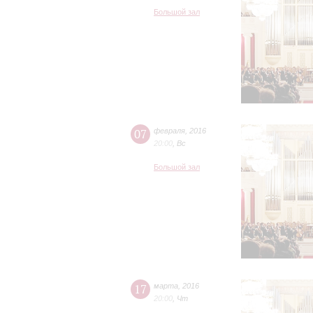
Большой зал
07
февраля
,
2016
20:00
,
Вс
Большой зал
17
марта
,
2016
20:00
,
Чт