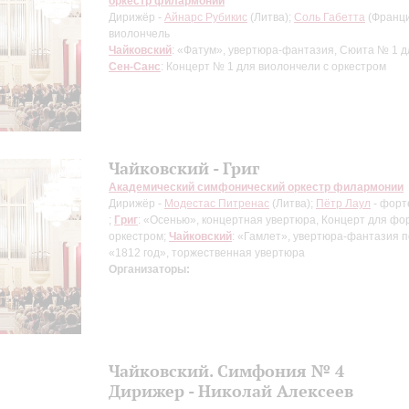
оркестр филармонии
Дирижёр -
Айнарc Рубикис
(Литва);
Соль Габетта
(Франци
виолончель
Чайковский
: «Фатум», увертюра-фантазия, Сюита № 1 д
Сен-Санс
: Концерт № 1 для виолончели с оркестром
Чайковский - Григ
Академический симфонический оркестр филармонии
Дирижёр -
Модестас Питренас
(Литва);
Пётр Лаул
- форт
;
Григ
: «Осенью», концертная увертюра, Концерт для фо
оркестром;
Чайковский
: «Гамлет», увертюра-фантазия п
«1812 год», торжественная увертюра
Организаторы:
Чайковский. Симфония № 4
Дирижер - Николай Алексеев