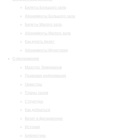
Билеты Большого зала
Абонементы Большого зала
Билеты Малого зала
Абонементы Малого зала
Как купить билет
Абонементы Музитория
О филармонии
Маэстро Темирканов
Правовая информация
Оркестры
Планы залов
Структура
Как добраться
Визит в филармонию
История
Библиотека