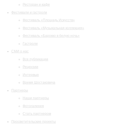
Ресторан и кафе
Фестивали и гастроли
Фестиваль «Площадь Искусств»
Фестиваль «Музыкальная коллекция»
Фестиваль «Барокко в белую ночь»
Гастроли
СМИ о нас
Все публикации
Рецензии
Интервью
Время Шостаковича
Партнеры
Наши партнеры
Фотогалерея
Стать партнером
Просветительские проекты