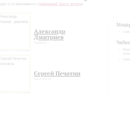
церт 2-го абонемента «
Чайковский. Шесть встреч
»
Моца
Александр
Сим
Дмитриев
Чайко
дирижёр
Вари
орке
Сим
Сергей Печатин
виолончель