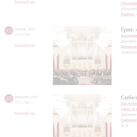
Большой зал
Глазуно
«Волшебн
Равель
:
Григ.
15
января
,
2016
20:00
,
Пт
Академи
Дирижёр
Большой зал
Дворжак
оркестро
Сибел
23
февраля
,
2016
20:00
,
Вт
Заслуже
оркестр
Большой зал
Дирижёр
Сибелиу
№ 3