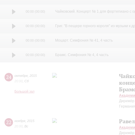
Чайковский. Концерт № 1 для фортепиано с ор
00:00
(
00:00
)
Григ. "В пещере горного короля" из музыки к 
00:00
(
00:00
)
Моцарт. Симфония № 41, 4 часть
00:00
(
00:00
)
Брамс. Симфония № 4, 4 часть
00:00
(
00:00
)
Чайк
24
октября
,
2015
20:00
,
Сб
конц
Брам
Большой зал
Академи
Дирижёр
Германия
Равел
22
ноября
,
2015
20:00
,
Вс
Академи
Дирижёр