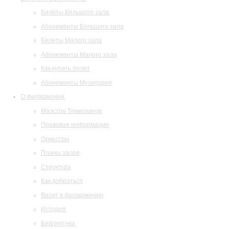
Билеты Большого зала
Абонементы Большого зала
Билеты Малого зала
Абонементы Малого зала
Как купить билет
Абонементы Музитория
О филармонии
Маэстро Темирканов
Правовая информация
Оркестры
Планы залов
Структура
Как добраться
Визит в филармонию
История
Библиотека