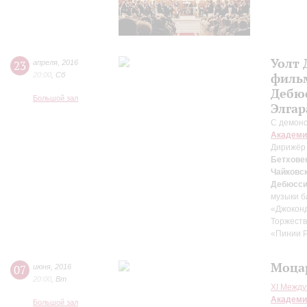
Уолт 
23
апреля
,
2016
20:00
,
Сб
фильм
Дебюс
Большой зал
Элгар
С демонс
Академи
Дирижёр
Бетхове
Чайковс
Дебюсс
музыки б
«Джокон
Торжест
«Пинии Р
Моца
07
июня
,
2016
20:00
,
Вт
XI Между
Академи
Большой зал