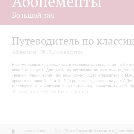
Абонементы
Большой зал
Путеводитель по класси
Абонемент № 13, 6 концертов
Наш музыкальный путеводитель в очередной раз предлагает публике 
В.Альтшулер), русско-финский с М.Татарниковым и П.Поповым и, н
новые маршруты. Для удобства обозначим их краткими подзагол
«диснеевский» с Ф.Леднёвым. Быть может, слишком эклектично, но
«венский классический» (по нему можно будет отправиться с М.Ац
«романтические» № 1 и № 3 (в роли проводников выступят А.Дми
Ф.Кемпфом и А.Аниханов с А.Притчиным), «балетный» (его пр
В этом абонементе Вы услышите:
Григ. "Песня Сольвейг" из музыки к драме Ибс
00:00
(
00:00
)