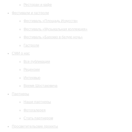
Ресторан и кафе
Фестивали и гастроли
Фестиваль «Площадь Искусств»
Фестиваль «Музыкальная коллекция»
Фестиваль «Барокко в белую ночь»
Гастроли
СМИ о нас
Все публикации
Рецензии
Интервью
Время Шостаковича
Партнеры
Наши партнеры
Фотогалерея
Стать партнером
Просветительские проекты