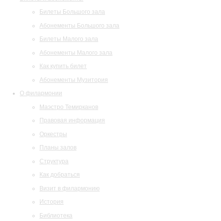
Билеты Большого зала
Абонементы Большого зала
Билеты Малого зала
Абонементы Малого зала
Как купить билет
Абонементы Музитория
О филармонии
Маэстро Темирканов
Правовая информация
Оркестры
Планы залов
Структура
Как добраться
Визит в филармонию
История
Библиотека