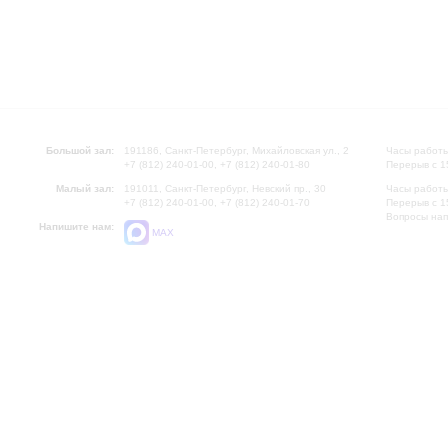
Большой зал:
191186, Санкт-Петербург, Михайловская ул., 2
Часы работы
+7 (812) 240-01-00, +7 (812) 240-01-80
Перерыв с 1
Малый зал:
191011, Санкт-Петербург, Невский пр., 30
Часы работы
+7 (812) 240-01-00, +7 (812) 240-01-70
Перерыв с 1
Вопросы на
Напишите нам:
MAX