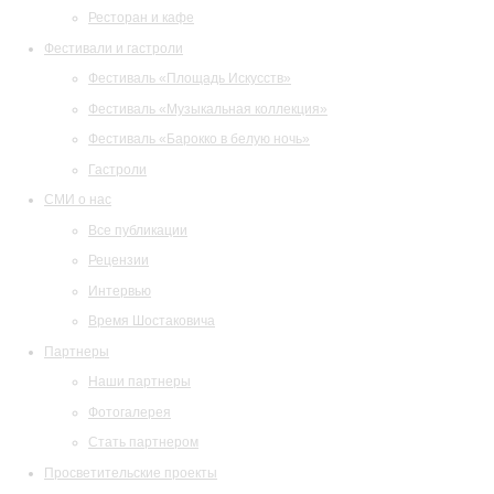
Ресторан и кафе
Фестивали и гастроли
Фестиваль «Площадь Искусств»
Фестиваль «Музыкальная коллекция»
Фестиваль «Барокко в белую ночь»
Гастроли
СМИ о нас
Все публикации
Рецензии
Интервью
Время Шостаковича
Партнеры
Наши партнеры
Фотогалерея
Стать партнером
Просветительские проекты