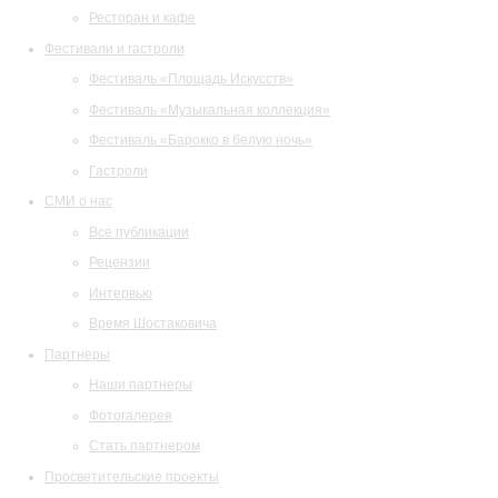
Ресторан и кафе
Фестивали и гастроли
Фестиваль «Площадь Искусств»
Фестиваль «Музыкальная коллекция»
Фестиваль «Барокко в белую ночь»
Гастроли
СМИ о нас
Все публикации
Рецензии
Интервью
Время Шостаковича
Партнеры
Наши партнеры
Фотогалерея
Стать партнером
Просветительские проекты