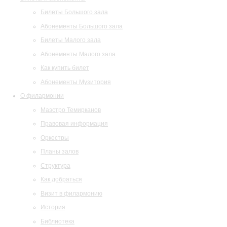
Билеты Большого зала
Абонементы Большого зала
Билеты Малого зала
Абонементы Малого зала
Как купить билет
Абонементы Музитория
О филармонии
Маэстро Темирканов
Правовая информация
Оркестры
Планы залов
Структура
Как добраться
Визит в филармонию
История
Библиотека