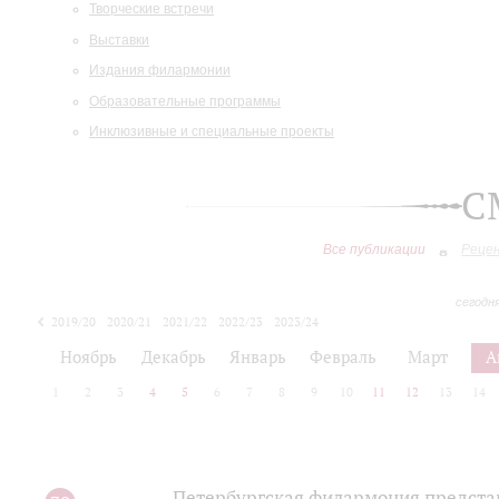
Творческие встречи
Выставки
Издания филармонии
Образовательные программы
Инклюзивные и специальные проекты
С
Все публикации
Реце
сегодн
2019/20
2020/21
2021/22
2022/23
2023/24
2024/25
2025/26
Ноябрь
Декабрь
Январь
Февраль
Март
А
1
2
3
4
5
6
7
8
9
10
11
12
13
14
Петербургская филармония представ