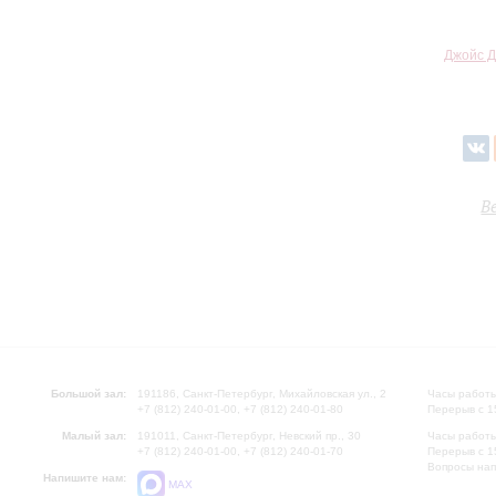
Джойс Д
В
Большой зал:
191186, Санкт-Петербург, Михайловская ул., 2
Часы работы
+7 (812) 240-01-00, +7 (812) 240-01-80
Перерыв с 1
Малый зал:
191011, Санкт-Петербург, Невский пр., 30
Часы работы
+7 (812) 240-01-00, +7 (812) 240-01-70
Перерыв с 1
Вопросы на
Напишите нам:
MAX