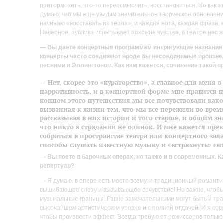
притормозить, что-то переосмыслить, восстановиться. Но как ж
Думаю, что мы еще увидим значительное творческое обновлени
начинаю «восставать из пепла», и каждая нота, каждая фраза,
Наверное, публика испытывает похожие чувства, в театре нас 
— Вы даете концертным программам интригующие названия — 
концерты часто соединяют вроде бы несоединимые произве
песнями и Эллингтоном. Как вам кажется, сочинение такой 
— Нет, скорее это «кураторство», а главное для меня 
нарративность, и в концертной форме мне нравится 
концом этого путешествия мы все почувствовали како
вызванная к жизни тем, что мы все пережили во врем
рассказывая в них истории и того старше, и общим зн
что никто в страдании не одинок. И мне кажется пре
собраться в пространстве театра или концертного зал
способы слушать известную музыку и «встряхнуть» св
— Вы поете в барочных операх, но также и в современных. 
репертуар?
— Я думаю, в опере есть место всему, и традиционный романти
вышибающее слезу и вызывающее сочувствие! Но важно, чтобы
музыкальные границы. Равно замечательными могут быть и тра
высочайшем артистическом уровне и с полной отдачей. И я сов
чтобы произвести эффект. Всегда требую от режиссеров только 