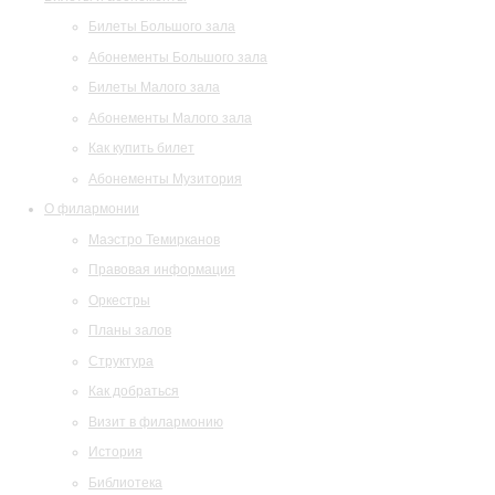
Билеты Большого зала
Абонементы Большого зала
Билеты Малого зала
Абонементы Малого зала
Как купить билет
Абонементы Музитория
О филармонии
Маэстро Темирканов
Правовая информация
Оркестры
Планы залов
Структура
Как добраться
Визит в филармонию
История
Библиотека