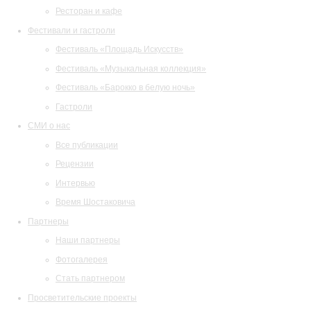
Ресторан и кафе
Фестивали и гастроли
Фестиваль «Площадь Искусств»
Фестиваль «Музыкальная коллекция»
Фестиваль «Барокко в белую ночь»
Гастроли
СМИ о нас
Все публикации
Рецензии
Интервью
Время Шостаковича
Партнеры
Наши партнеры
Фотогалерея
Стать партнером
Просветительские проекты