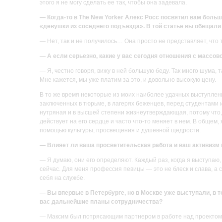
этого я не могу сделать ее так, чтобы она задевала.
— Когда-то в The New Yorker Алекс Росс посвятил вам боль
«девушки из соседнего подъезда». В той статье вы обещал
— Нет, так и не получилось… Она просто не представляет, что 
— А если серьезно, какие у вас сегодня отношения с массов
— Я, честно говоря, вижу в ней большую беду. Так много шума,
Мне кажется, мы уже платим за это, и довольно высокую цену.
В то же время некоторые из моих наиболее удачных выступле
заключенных в тюрьме, в лагерях беженцев, перед студентами и
нутряная и в высшей степени жизнеутверждающая, потому что, 
действует на его сердце и часто что-то меняет в нем. В общем
помощью культуры, просвещения и душевной щедрости.
— Влияет ли ваша просветительская работа и ваш активизм н
— Я думаю, они его определяют. Каждый раз, когда я выступаю,
сейчас. Для меня профессия певицы — это не блеск и слава, а 
себя на службе.
— Вы впервые в Петербурге, но в Москве уже выступали, в т
вас дальнейшие планы сотрудничества?
— Максим был потрясающим партнером в работе над проектом «