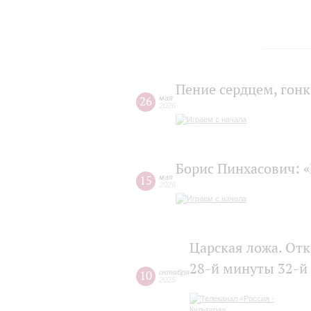
Пение сердцем, гонк
26
мая
2026
Борис Пинхасович: «
15
мая
2026
Царская ложа. От
28-й минуты 32-й
10
октября
2025