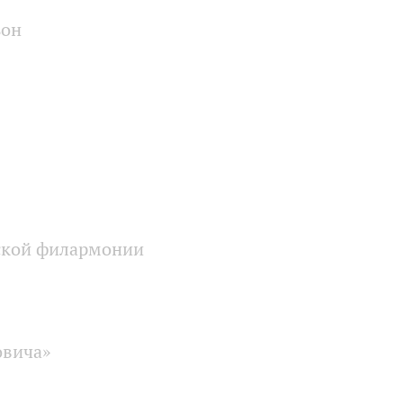
зон
гской филармонии
овича»