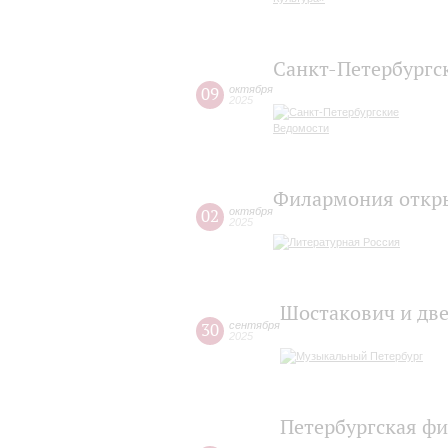
Санкт-Петербургс
09
октября
2025
Филармония откры
02
октября
2025
Шостакович и две
30
сентября
2025
Петербургская фи