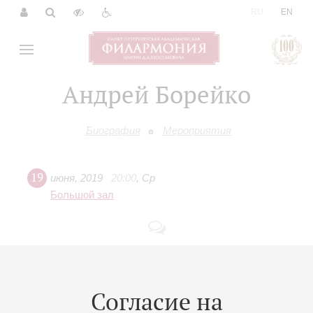
|
RU
EN
Андрей Борейко
Биография
Мероприятия
19
июня
,
2019
20:00
,
Ср
Большой зал
Польша
Концерт 8-го абонемента «
Шесть стран. Шесть
Согласие на
романтических признаний
»