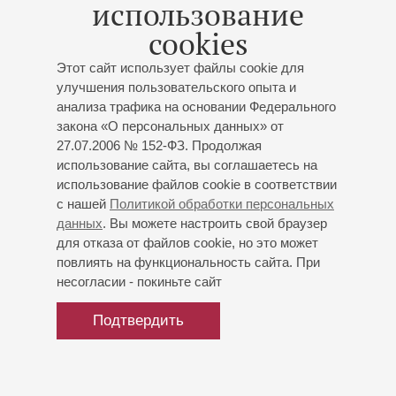
использование
XIV Международный фестиваль «Музыкальная
коллекция»
cookies
Заслуженный коллектив России академический
Этот сайт использует файлы cookie для
симфонический оркестр филармонии
улучшения пользовательского опыта и
Дирижер -
Андрей Борейко
;
Полина Осетинская
-
анализа трафика на основании Федерального
фортепиано
закона «О персональных данных» от
Шопен
: Полонез и Вальс
оркестровка А.Глазунова
,
27.07.2006 № 152-ФЗ. Продолжая
Концерт № 1 для фортепиано с оркестром;
использование сайта, вы соглашаетесь на
Лютославский
: Концерт для оркестра
использование файлов cookie в соответствии
с нашей
Политикой обработки персональных
данных
. Вы можете настроить свой браузер
для отказа от файлов cookie, но это может
повлиять на функциональность сайта. При
несогласии - покиньте сайт
Подтвердить