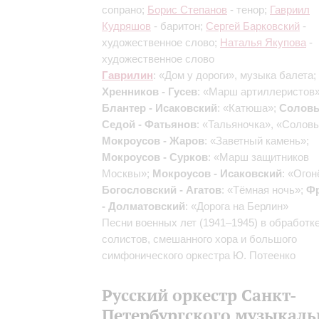
сопрано;
Борис Степанов
- тенор;
Гавриил
Кудряшов
- баритон;
Сергей Барковский
-
художественное слово;
Наталья Якупова
-
художественное слово
Гаврилин
: «Дом у дороги», музыка балета;
Хренников - Гусев
: «Марш артиллеристов»
Блантер - Исаковский
: «Катюша»;
Соловь
Седой - Фатьянов
: «Тальяночка», «Соловь
Мокроусов - Жаров
: «Заветный камень»;
Мокроусов - Сурков
: «Марш защитников
Москвы»;
Мокроусов - Исаковский
: «Огон
Богословский - Агатов
: «Тёмная ночь»;
Ф
- Долматовский
: «Дорога на Берлин»
Песни военных лет (1941–1945) в обработк
солистов, смешанного хора и большого
симфонического оркестра Ю. Потеенко
Русский оркестр Санкт-
Петербургского музыкаль