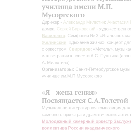
училища имени М.П.
Мусоргского
Дирижер -
Александр Милютин
;
Анастасия 
домра;
Сергей Барковский
- художественно
Василенко
: Симфония № 3 «Итальянская»
Желинский
: «Дыхание жизни», концерт дл
с оркестром;
Свиридов
: «Метель», музык
иллюстрации к повести А.С. Пушкина
(ара
А. Милютина)
Организаторы:
Санкт-Петербургское музы
училище им.М.П.Мусоргского
«Я - жена гения»
Посвящается С.А.Толстой
Музыкально-литературная композиция для 
камерного оркестра и драматических артис
Молодежный камерный оркестр Заслуж
коллектива России академического