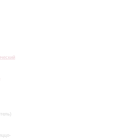
ический
о
тель)
еццо-