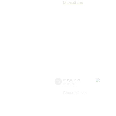
Малый зал
17
ноября
,
2021
20:00
,
Ср
Большой зал