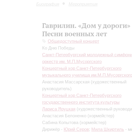
Биография
Мероприятия
Гаврилин. «Дом у дороги»
Песни военных лет
Общедоступный концерт
Ко Дню Победы
Санкт-Петербургский молодежный симфон
оркестр им. М.П.Мусоргского
Концертный хор Санкт-Петербургского
музыкального училища им.М.П.Мусоргског
Анастасия Массарская
(художественный
руководитель)
Концертный хор Санкт-Петербургского
государственного института культуры
Лариса Яруцкая
(художественный руководи
Анастасия Белоненко
(хормейстер)
Сабина Копытова
(хормейстер)
Дирижёр -
Юрий Серов
;
Мила Шкиртиль
- м