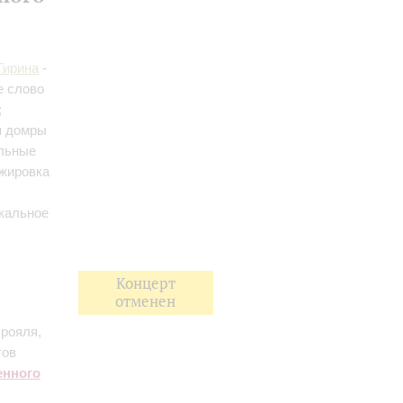
Гирина
-
е слово
;
я домры
альные
нжировка
кальное
Концерт
отменен
рояля,
тов
енного