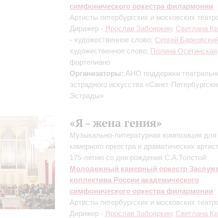
симфонического оркестра филармонии
Артисты петербургских и московских театр
Дирижер -
Ярослав Забояркин
;
Светлана К
- художественное слово;
Сергей Барковски
художественное слово;
Полина Осетинская
фортепиано
Организаторы:
АНО поддержки театральн
эстрадного искусства «Санкт-Петербургски
Эстрады»
«Я - жена гения»
Музыкально-литературная композиция для 
камерного оркестра и драматических артист
175-летию со дня рождения С.А.Толстой
Молодежный камерный оркестр Заслуж
коллектива России академического
симфонического оркестра филармонии
Артисты петербургских и московских театр
Дирижер -
Ярослав Забояркин
;
Светлана К