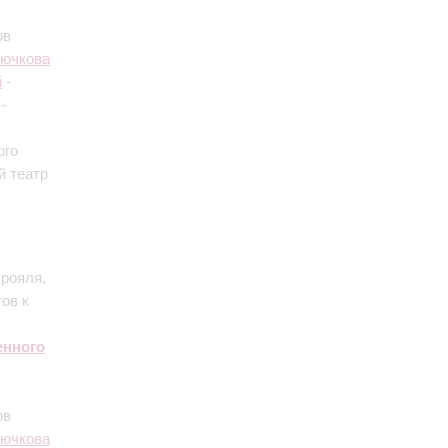
ов
рючкова
й
-
-
ого
й театр
рояля,
ов к
енного
ов
рючкова