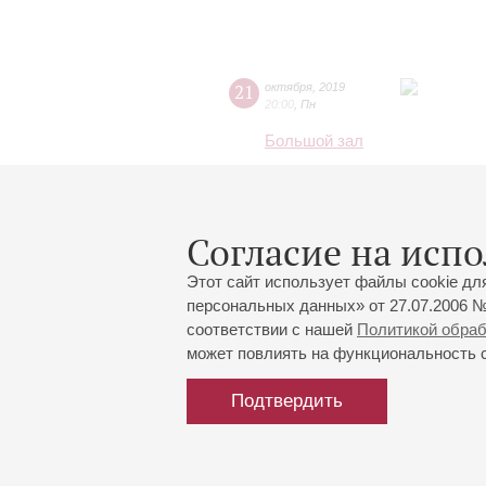
21
октября
,
2019
20:00
,
Пн
Большой зал
Согласие на испо
Этот сайт использует файлы cookie дл
персональных данных» от 27.07.2006 №
соответствии с нашей
Политикой обра
может повлиять на функциональность са
Подтвердить