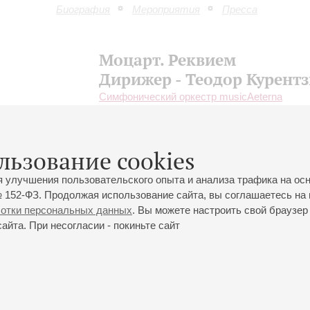
Биография
Мероприятия
Пресса
Моцарт. Реквием
Дирижер - Теодор Курентз
Симфонический оркестр musicAeterna
Хор musicAeterna
Дирижер -
Теодор Курентзис
;
Сандрин Пьо
-
сопрано;
Анн Халленберг
- меццо-сопрано;
льзование cookies
Годин
- тенор;
Евгений Ставинский
- бас
я улучшения пользовательского опыта и анализа трафика на ос
 152-ФЗ. Продолжая использование сайта, вы соглашаетесь на 
ботки персональных данных
. Вы можете настроить свой браузер 
йта. При несогласии - покиньте сайт