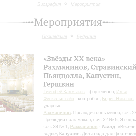
Биография
Мероприятия
Мероприятия
Прошедшие
Будущие
«Звёзды ХХ века»
Рахманинов, Стравинский
Пьяццолла, Капустин,
Гершвин
Тимофей Калмыков
- фортепиано;
Илья
Финкельштейн
- контрабас;
Борис Никонов
ударные
Рахманинов
: Прелюдия соль минор, соч. 2
Прелюдия соль мажор, соч. 32 № 5, Этюд-к
соч. 39 № 1;
Рахманинов
- Уайлд
: «Весенн
воды»;
Капустин
: Два этюда для фортепиа