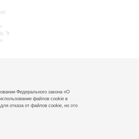
ий
:
ы
о)
, "It
с»
 Буэнос-
Буэнос-
новании Федерального закона «О
использование файлов cookie в
для отказа от файлов cookie, но это