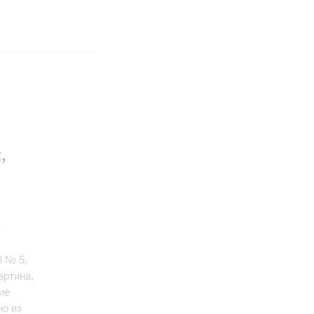
,
-
3 № 5,
артина,
ие
но из