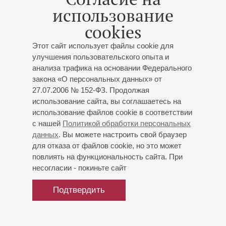
Мстислава Ростроповича
использование
Программа концерта в БЗФ 4 октября 1959 г. с
cookies
премьерой Первого концерта Шостаковича.
Этот сайт использует файлы cookie для
Солист – М. Ростропович
улучшения пользовательского опыта и
Концерт 12-го абонемента «
Рыцарь виолончели
»
анализа трафика на основании Федерального
К 100-летию со дня рождения Мстислава
закона «О персональных данных» от
Ростроповича
27.07.2006 № 152-ФЗ. Продолжая
Академический симфонический оркестр
использование сайта, вы соглашаетесь на
филармонии
использование файлов cookie в соответствии
Дирижёр -
Иван Рудин
;
Нарек Ахназарян
(Армения) -
с нашей
Политикой обработки персональных
виолончель
данных
. Вы можете настроить свой браузер
Чайковский
: «Ромео и Джульетта», увертюра-
для отказа от файлов cookie, но это может
фантазия;
Шостакович
: Концерт № 1 для
повлиять на функциональность сайта. При
виолончели с оркестром
(посвящен М.
несогласии - покиньте сайт
Ростроповичу)
;
Бетховен
: Симфония № 7
Подтвердить
Купить билет
700 — 1600 р.