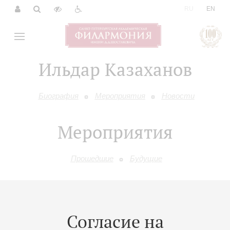
|
RU
EN
Ильдар Казаханов
Биография
Мероприятия
Новости
Мероприятия
Прошедшие
Будущие
09
июня
,
2027
19:00
,
Ср
Малый зал
Согласие на
«Монстры гитары»