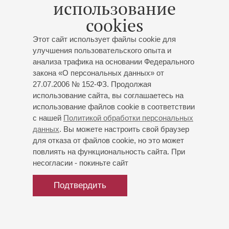
использование
Вечер джазовой музыки
cookies
Концерт 5-го абонемента «
Музыка для души
»
Этот сайт использует файлы cookie для
Ильдар Казаханов
- гитара;
Гасан Багиров
- гитара;
улучшения пользовательского опыта и
Владимир Козлов
- контрабас;
Алексей Шихов
-
анализа трафика на основании Федерального
ударные
закона «О персональных данных» от
Казаханов
: «Московский блюз»;
Картер
: «Доверяй
27.07.2006 № 152-ФЗ. Продолжая
только своему сердцу»;
Роннель
: «Ива плачет»;
использование сайта, вы соглашаетесь на
Файн
: «Тайная любовь»;
Леннон - Маккартни
:
использование файлов cookie в соответствии
«Соберемся вместе»;
Портер
: «Любовь на
с нашей
Политикой обработки персональных
продажу»;
Костер
: «Лунный цветок»;
Бонфа
: «Утро
данных
. Вы можете настроить свой браузер
карнавала»;
Харрисон
: «Под грустный плач моих
для отказа от файлов cookie, но это может
струн»;
Гладков
: «Серенада трубадура»;
повлиять на функциональность сайта. При
Рейнхардт
: «Слезы»
несогласии - покиньте сайт
Подтвердить
Купить билет
700 — 1200 р.