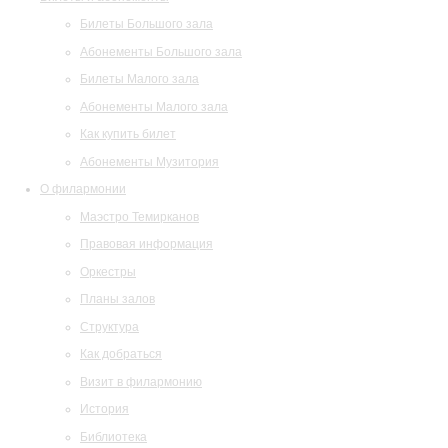
Билеты Большого зала
Абонементы Большого зала
Билеты Малого зала
Абонементы Малого зала
Как купить билет
Абонементы Музитория
О филармонии
Маэстро Темирканов
Правовая информация
Оркестры
Планы залов
Структура
Как добраться
Визит в филармонию
История
Библиотека