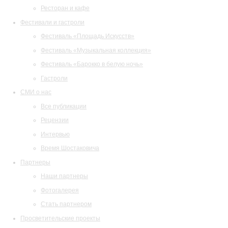
Ресторан и кафе
Фестивали и гастроли
Фестиваль «Площадь Искусств»
Фестиваль «Музыкальная коллекция»
Фестиваль «Барокко в белую ночь»
Гастроли
СМИ о нас
Все публикации
Рецензии
Интервью
Время Шостаковича
Партнеры
Наши партнеры
Фотогалерея
Стать партнером
Просветительские проекты