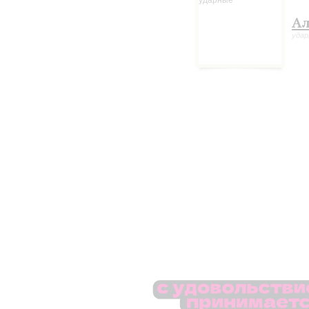
Ал
уда