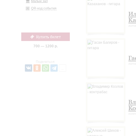
Малый зал
QR-код события
Ил
Ка
гит
Купить билет
700 — 1200 р.
Га
Поделиться:
гит
В
Ко
конт