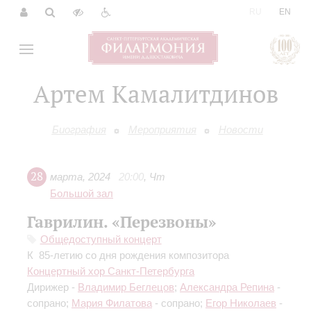
|
RU
EN
Артем Камалитдинов
Биография
Мероприятия
Новости
28
марта
,
2024
20:00
,
Чт
Большой зал
Гаврилин. «Перезвоны»
Общедоступный концерт
К 85-летию со дня рождения композитора
Концертный хор Санкт-Петербурга
Дирижер -
Владимир Беглецов
;
Александра Репина
-
сопрано;
Мария Филатова
- сопрано;
Егор Николаев
-