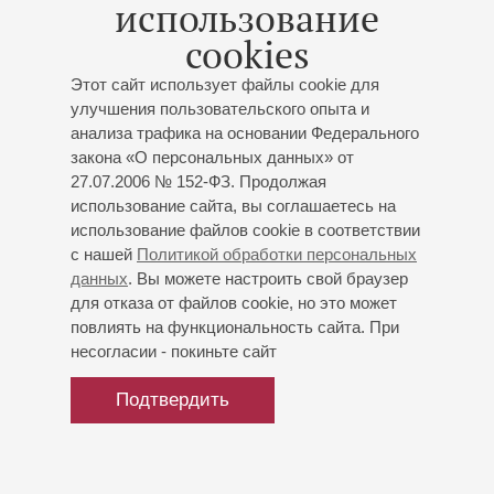
использование
Париже. В Большом зале Филармонии Яковлева дважды
cookies
солировала в Девятой симфонии Бетховена под
управлением Эмиля Купера в 1923 году и, уже накануне
Этот сайт использует файлы cookie для
эмиграции, исполняла с Павлом Андреевым Сцену из
улучшения пользовательского опыта и
«Черевичек» Чайковского.
анализа трафика на основании Федерального
закона «О персональных данных» от
27.07.2006 № 152-ФЗ. Продолжая
использование сайта, вы соглашаетесь на
использование файлов cookie в соответствии
с нашей
Политикой обработки персональных
данных
. Вы можете настроить свой браузер
для отказа от файлов cookie, но это может
повлиять на функциональность сайта. При
несогласии - покиньте сайт
Подтвердить