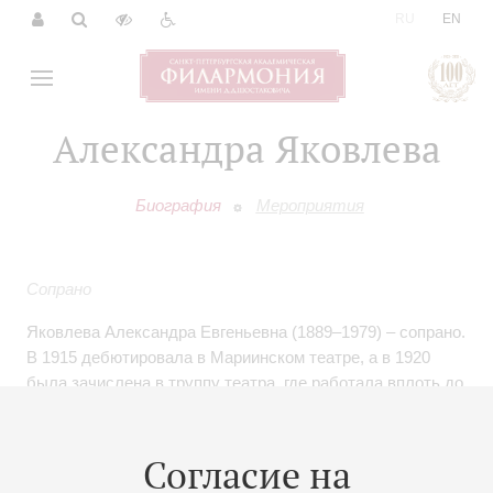
|
RU
EN
Александра Яковлева
Биография
Мероприятия
Сопрано
Яковлева Александра Евгеньевна (1889–1979) – сопрано.
В 1915 дебютировала в Мариинском театре, а в 1920
была зачислена в труппу театра, где работала вплоть до
эмиграции в Париж в 1923 году. Во Франции продолжила
активную концертную и театральную деятельность,
была членом Совета Русского музыкального общества
Согласие на
за границей, преподавала в Русской консерватории в