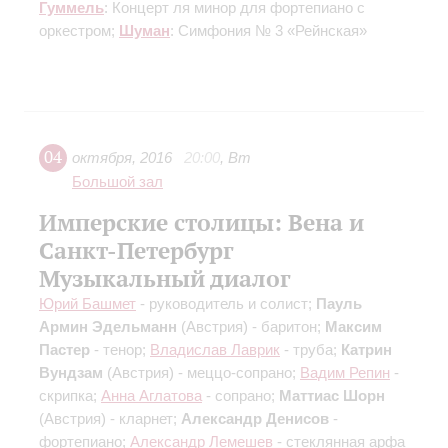
Гуммель
: Концерт ля минор для фортепиано с
оркестром;
Шуман
: Симфония № 3 «Рейнская»
04
октября
,
2016
20:00
,
Вт
Большой зал
Имперские столицы: Вена и
Санкт-Петербург
Музыкальный диалог
Юрий Башмет
- руководитель и солист;
Пауль
Армин Эдельманн
(Австрия) - баритон;
Максим
Пастер
- тенор;
Владислав Лаврик
- труба;
Катрин
Вундзам
(Австрия) - меццо-сопрано;
Вадим Репин
-
скрипка;
Анна Аглатова
- сопрано;
Маттиас Шорн
(Австрия) - кларнет;
Александр Денисов
-
фортепиано;
Александр Лемешев
- стеклянная арфа