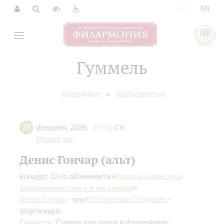
|
RU
EN
Гуммель
Биография
Мероприятия
28
февраля
,
2026
19:00
,
Сб
Малый зал
Денис Гончар (альт)
Концерт 12-го абонемента «
Артисты оркестров
филармонии соло и в ансамблях
»
Денис Гончар
- альт;
Станислав Соловьёв
-
фортепиано
Гуммель
: Соната для альта и фортепиано;