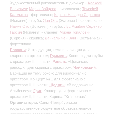
Художественный руководитель и дирижер -
Алексей
Васильев
;
Мария Зайцева
- виолончель;
Тимофей
Калмыков
- фортепиано;
Карлос Наварро Сарагоса
(Испания) - труба;
Яан Отс
(Эстония ) - фортепиано;
Наэме Отс
(Эстония ) - труба;
Лус Амабле Седеньо
Гарсия
(Испания) - кларнет;
Миона Топалович
(Сербия) - скрипка;
Даниэль Чен Ванг
(Коста-Рика) -
фортепиано
Россини
: Интродукция, тема и вариации для
кларнета с оркестром;
Гуммель
: Концерт для трубы
с оркестром
II, III части
;
Равель
: «Цыганка»,
рапсодия для скрипки с оркестром;
Чайковский
:
Вариации на тему рококо для виолончели с
оркестром, Концерт № 1 для фортепиано с
оркестром
II, III части
;
Щедрин
: «В подражание
Альбенису»;
Григ
: Концерт для фортепиано с
оркестром
II, III части
;
Карева
: "Krüsopraas"
Организаторы:
Санкт-Петербургское
государственное бюджетное образовательное