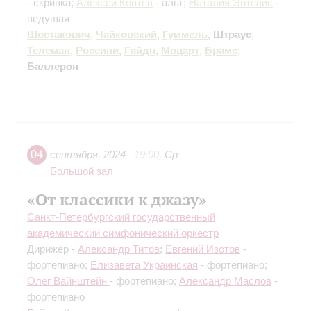
- скрипка;
Алексей Коптев
- альт;
Наталия Энтелис
-
ведущая
Шостакович
,
Чайковский
,
Гуммель
,
Штраус
,
Телеман
,
Россини
,
Гайдн
,
Моцарт
,
Брамс
;
Баллерон
04
сентября
,
2024
19:00
,
Ср
Большой зал
«От классики к джазу»
Санкт-Петербургский государственный
академический симфонический оркестр
Дирижёр -
Александр Титов
;
Евгений Изотов
-
фортепиано;
Елизавета Украинская
- фортепиано;
Олег Вайнштейн
- фортепиано;
Александр Маслов
-
фортепиано