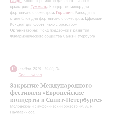
Гайдн
: Концерт ре мажор для фортепиано с
оркестром;
Гуммель
: Концерт ля минор для
фортепиано с оркестром;
Гершвин
: Рапсодия в
стиле блюз для фортепиано с оркестром;
Цфасман
:
Концерт для фортепиано с оркестром
Организаторы:
Фонд поддержки и развития
Филармонического общества Санкт-Петербурга
11
ноября
,
2019
19:00
,
Пн
Большой зал
Закрытие Международного
фестиваля «Европейские
концерты в Санкт-Петербурге»
Молодёжный симфонический оркестр им. А. Р.
Паулавичюса