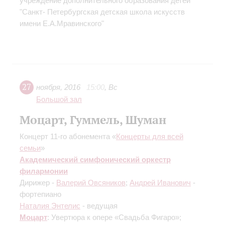
учреждение дополнительного образования детей
"Санкт- Петербургская детская школа искусств
имени Е.А.Мравинского"
27
ноября
,
2016
15:00
,
Вс
Большой зал
Моцарт, Гуммель, Шуман
Концерт 11-го абонемента «
Концерты для всей
семьи
»
Академический симфонический оркестр
филармонии
Дирижер -
Валерий Овсяников
;
Андрей Иванович
-
фортепиано
Наталия Энтелис
- ведущая
Моцарт
: Увертюра к опере «Свадьба Фигаро»;