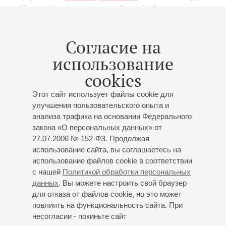
Моцарт
: Увертюра к опере «Свадьба Фигаро»,
«Маленькая ночная серенада»
1 часть
, Ария Дон
Жуана "Deh vieni alla finestra" из оперы «Дон Жуан»,
Согласие на
Ария Керубино "Non so piu cosa son…" из оперы
«Свадьбы Фигаро», Дуэт Гульельмо и Дорабеллы "Il
использование
core vi dono" из оперы "Cosi fan tutte", Квартет "Dammi
cookies
un bacio" из оперы "Cosi fan tutte";
Чайковский
:
Ариозо Германа «Прости небесное созданье…» из
Этот сайт использует файлы cookie для
оперы «Пиковая дама», Вальс из Серенады для
улучшения пользовательского опыта и
струнного оркестра, Ария Ленского из оперы
анализа трафика на основании Федерального
«Евгений Онегин»
обработка для скрипки с
закона «О персональных данных» от
оркестром
, Andante cantabile для виолончели и
27.07.2006 № 152-ФЗ. Продолжая
струнного оркестра, Танец феи драже из балета
использование сайта, вы соглашаетесь на
«Щелкунчик»;
Гуммель
: Концерт для трубы с
использование файлов cookie в соответствии
оркестром
финал
;
Мендельсон
: Концерт для
с нашей
Политикой обработки персональных
скрипки с оркестром
финал
;
И. Штраус (сын)
:
данных
. Вы можете настроить свой браузер
Куплеты Адели из оперетты «Летучая мышь»;
для отказа от файлов cookie, но это может
повлиять на функциональность сайта. При
Вебер
: Квинтет для кларнета и струнных
финал
;
несогласии - покиньте сайт
Россини
: Увертюра к опере «Вильгельм Телль»;