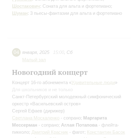
Шостакович
: Соната для альта и фортепиано;
Шуман
: 3 пьесы-фантазии для альта и фортепиано
04
января
,
2025
15:00
,
Сб
Малый зал
Новогодний концерт
Концерт 16-го абонемента «
Удивительные люди
»
Для школьников и не только
Санкт-Петербургский молодежный симфонический
оркестр «Васильевский остров»
Сергей Ефаев
(дирижер)
Светлана Москаленко
- сопрано;
Маргарита
Мессерман
- сопрано;
Аглая Потапова
- флейта-
пикколо;
Дмитрий Красник
- фагот;
Константин Басок