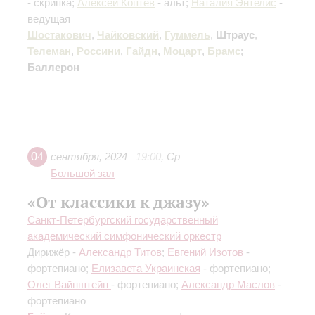
- скрипка;
Алексей Коптев
- альт;
Наталия Энтелис
-
ведущая
Шостакович
,
Чайковский
,
Гуммель
,
Штраус
,
Телеман
,
Россини
,
Гайдн
,
Моцарт
,
Брамс
;
Баллерон
04
сентября
,
2024
19:00
,
Ср
Большой зал
«От классики к джазу»
Санкт-Петербургский государственный
академический симфонический оркестр
Дирижёр -
Александр Титов
;
Евгений Изотов
-
фортепиано;
Елизавета Украинская
- фортепиано;
Олег Вайнштейн
- фортепиано;
Александр Маслов
-
фортепиано