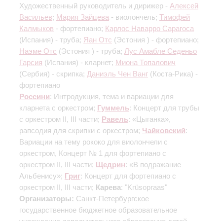
Художественный руководитель и дирижер -
Алексей
Васильев
;
Мария Зайцева
- виолончель;
Тимофей
Калмыков
- фортепиано;
Карлос Наварро Сарагоса
(Испания) - труба;
Яан Отс
(Эстония ) - фортепиано;
Наэме Отс
(Эстония ) - труба;
Лус Амабле Седеньо
Гарсия
(Испания) - кларнет;
Миона Топалович
(Сербия) - скрипка;
Даниэль Чен Ванг
(Коста-Рика) -
фортепиано
Россини
: Интродукция, тема и вариации для
кларнета с оркестром;
Гуммель
: Концерт для трубы
с оркестром
II, III части
;
Равель
: «Цыганка»,
рапсодия для скрипки с оркестром;
Чайковский
:
Вариации на тему рококо для виолончели с
оркестром, Концерт № 1 для фортепиано с
оркестром
II, III части
;
Щедрин
: «В подражание
Альбенису»;
Григ
: Концерт для фортепиано с
оркестром
II, III части
;
Карева
: "Krüsopraas"
Организаторы:
Санкт-Петербургское
государственное бюджетное образовательное