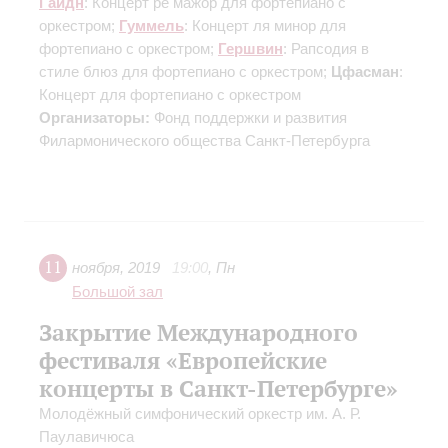
Гайдн
: Концерт ре мажор для фортепиано с
оркестром;
Гуммель
: Концерт ля минор для
фортепиано с оркестром;
Гершвин
: Рапсодия в
стиле блюз для фортепиано с оркестром;
Цфасман
:
Концерт для фортепиано с оркестром
Организаторы:
Фонд поддержки и развития
Филармонического общества Санкт-Петербурга
11
ноября
,
2019
19:00
,
Пн
Большой зал
Закрытие Международного
фестиваля «Европейские
концерты в Санкт-Петербурге»
Молодёжный симфонический оркестр им. А. Р.
Паулавичюса