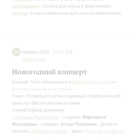
Шостакович
: Соната для альта и фортепиано;
Шуман
: 3 пьесы-фантазии для альта и фортепиано
04
января
,
2025
15:00
,
Сб
Малый зал
Новогодний концерт
Концерт 16-го абонемента «
Удивительные люди
»
Для школьников и не только
Санкт-Петербургский молодежный симфонический
оркестр «Васильевский остров»
Сергей Ефаев
(дирижер)
Светлана Москаленко
- сопрано;
Маргарита
Мессерман
- сопрано;
Аглая Потапова
- флейта-
пикколо;
Дмитрий Красник
- фагот;
Константин Басок