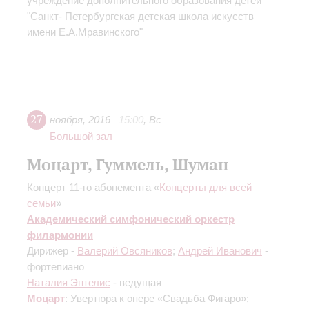
учреждение дополнительного образования детей
"Санкт- Петербургская детская школа искусств
имени Е.А.Мравинского"
27
ноября
,
2016
15:00
,
Вс
Большой зал
Моцарт, Гуммель, Шуман
Концерт 11-го абонемента «
Концерты для всей
семьи
»
Академический симфонический оркестр
филармонии
Дирижер -
Валерий Овсяников
;
Андрей Иванович
-
фортепиано
Наталия Энтелис
- ведущая
Моцарт
: Увертюра к опере «Свадьба Фигаро»;