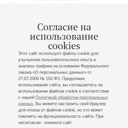
Моцарт
: Увертюра к опере «Свадьба Фигаро»,
«Маленькая ночная серенада»
1 часть
, Ария Дон
Жуана "Deh vieni alla finestra" из оперы «Дон Жуан»,
Согласие на
Ария Керубино "Non so piu cosa son…" из оперы
«Свадьбы Фигаро», Дуэт Гульельмо и Дорабеллы "Il
использование
core vi dono" из оперы "Cosi fan tutte", Квартет "Dammi
cookies
un bacio" из оперы "Cosi fan tutte";
Чайковский
:
Ариозо Германа «Прости небесное созданье…» из
Этот сайт использует файлы cookie для
оперы «Пиковая дама», Вальс из Серенады для
улучшения пользовательского опыта и
струнного оркестра, Ария Ленского из оперы
анализа трафика на основании Федерального
«Евгений Онегин»
обработка для скрипки с
закона «О персональных данных» от
оркестром
, Andante cantabile для виолончели и
27.07.2006 № 152-ФЗ. Продолжая
струнного оркестра, Танец феи драже из балета
использование сайта, вы соглашаетесь на
«Щелкунчик»;
Гуммель
: Концерт для трубы с
использование файлов cookie в соответствии
оркестром
финал
;
Мендельсон
: Концерт для
с нашей
Политикой обработки персональных
скрипки с оркестром
финал
;
И. Штраус (сын)
:
данных
. Вы можете настроить свой браузер
Куплеты Адели из оперетты «Летучая мышь»;
для отказа от файлов cookie, но это может
повлиять на функциональность сайта. При
Вебер
: Квинтет для кларнета и струнных
финал
;
несогласии - покиньте сайт
Россини
: Увертюра к опере «Вильгельм Телль»;