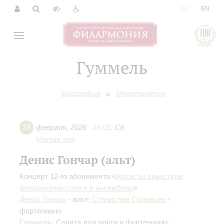
|
RU
EN
Гуммель
Биография
Мероприятия
28
февраля
,
2026
19:00
,
Сб
Малый зал
Денис Гончар (альт)
Концерт 12-го абонемента «
Артисты оркестров
филармонии соло и в ансамблях
»
Денис Гончар
- альт;
Станислав Соловьёв
-
фортепиано
Гуммель
: Соната для альта и фортепиано;