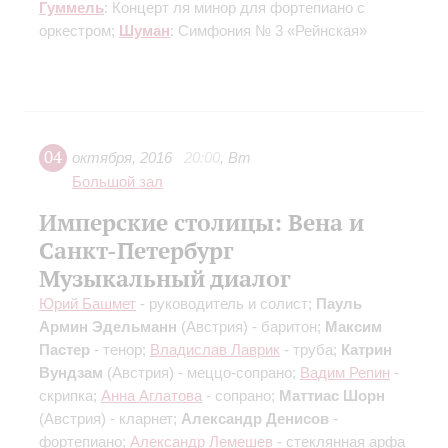
Гуммель
: Концерт ля минор для фортепиано с
оркестром;
Шуман
: Симфония № 3 «Рейнская»
04
октября
,
2016
20:00
,
Вт
Большой зал
Имперские столицы: Вена и
Санкт-Петербург
Музыкальный диалог
Юрий Башмет
- руководитель и солист;
Пауль
Армин Эдельманн
(Австрия) - баритон;
Максим
Пастер
- тенор;
Владислав Лаврик
- труба;
Катрин
Вундзам
(Австрия) - меццо-сопрано;
Вадим Репин
-
скрипка;
Анна Аглатова
- сопрано;
Маттиас Шорн
(Австрия) - кларнет;
Александр Денисов
-
фортепиано;
Александр Лемешев
- стеклянная арфа