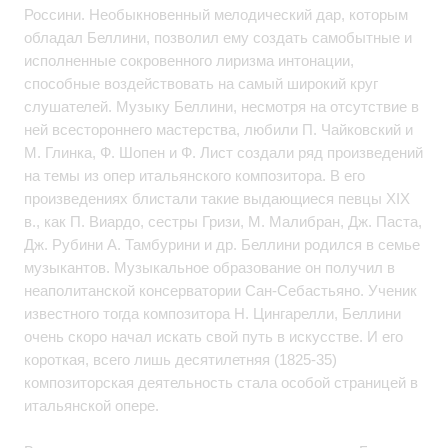
Россини. Необыкновенный мелодический дар, которым
обладал Беллини, позволил ему создать самобытные и
исполненные сокровенного лиризма интонации,
способные воздействовать на самый широкий круг
слушателей. Музыку Беллини, несмотря на отсутствие в
ней всестороннего мастерства, любили П. Чайковский и
М. Глинка, Ф. Шопен и Ф. Лист создали ряд произведений
на темы из опер итальянского композитора. В его
произведениях блистали такие выдающиеся певцы XIX
в., как П. Виардо, сестры Гризи, М. Малибран, Дж. Паста,
Дж. Рубини А. Тамбурини и др. Беллини родился в семье
музыкантов. Музыкальное образование он получил в
неаполитанской консерватории Сан-Себастьяно. Ученик
известного тогда композитора Н. Цингарелли, Беллини
очень скоро начал искать свой путь в искусстве. И его
короткая, всего лишь десятилетняя (1825-35)
композиторская деятельность стала особой страницей в
итальянской опере.