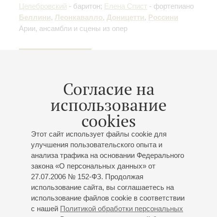
Целебровский
- баритон;
Елена Спист
- фортепиано
Беллини
,
Леонкавалло
,
Доницетти
,
Россини
Арии, ансамбли и сцены из опер
Купить билет
500 — 800 р.
Согласие на
использование
28
марта
,
2027
15:00
,
Вс
cookies
Малый зал
Вокальная музыка: голос и всё
Этот сайт использует файлы cookie для
улучшения пользовательского опыта и
о нем
анализа трафика на основании Федерального
Концерт 13-го абонемента «
Музыкальная азбука
»
закона «О персональных данных» от
Детский хор Филармонического общества Санкт-
27.07.2006 № 152-ФЗ. Продолжая
Петербурга
использование сайта, вы соглашаетесь на
Екатерина Андреева
(художественный
использование файлов cookie в соответствии
с нашей
Политикой обработки персональных
руководитель)