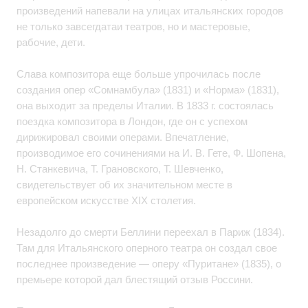
произведений напевали на улицах итальянских городов
не только завсегдатаи театров, но и мастеровые,
рабочие, дети.
Слава композитора еще больше упрочилась после
создания опер «Сомнамбула» (1831) и «Норма» (1831),
она выходит за пределы Италии. В 1833 г. состоялась
поездка композитора в Лондон, где он с успехом
дирижировал своими операми. Впечатление,
производимое его сочинениями на И. В. Гете, Ф. Шопена,
Н. Станкевича, Т. Грановского, Т. Шевченко,
свидетельствует об их значительном месте в
европейском искусстве XIX столетия.
Незадолго до смерти Беллини переехал в Париж (1834).
Там для Итальянского оперного театра он создал свое
последнее произведение — оперу «Пуритане» (1835), о
премьере которой дал блестящий отзыв Россини.