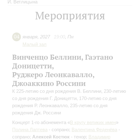
И. Ветлицына
Мероприятия
04
января
,
2027
19:00
,
Пн
Малый зал
Винченцо Беллини, Гаэтано
Доницетти,
Руджеро Леонкавалло,
Джоаккино Россини
К 225-летию со дня рождения В. Беллини, 230-летию
со дня рождения Г. Доницетти, 170-летию со дня
рождения Р. Леонкавалло, 235-летию со дня
рождения Дж. Россини
Концерт 1-го абонемента «
В кругу великих имен
»
Полина Лаптева
- сопрано;
Валентина Феденёва
-
сопрано;
Алексей Костюк
- тенор;
Владимир