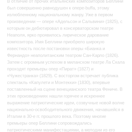
В отличие от прочих итальянских композиторов Беллини
был совершенно равнодушен к опере-buffa, этому
излюбленному национальному жанру. Уже в первом
произведении — опере «Адельсон и Сальвини» (1825), с
которым он дебютировал в консерваторском театре
Неаполя, ярко проявилось лирическое дарование
композитора. Имя Беллини приобрело широкую
известность после постановки оперы «Бианка и
Фернандо» неаполитанским театром Сан-Карло (1826).
Затем с огромным успехом в миланском театре Ла Скала
проходят премьеры опер «Пират» (1827) и
«Чужестранка» (1829). С восторгом встречает публика
спектакль «Капулети и Монтекки» (1830), впервые
поставленный на сцене венецианского театра Фениче. В
этих произведениях нашли горячее и искреннее
выражение патриотические идеи, созвучные новой волне
национально-освободительного движения, начавшейся в
Италии в 30-е гг. прошлого века. Поэтому многие
премьеры опер Беллини сопровождались
патриотическими манифестациями, а мелодии из его