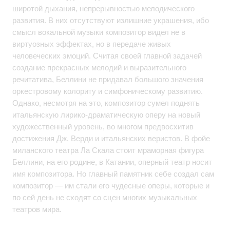
широтой дыхания, непрерывностью мелодического
развития. В них отсутствуют излишние украшения, ибо
смысл вокальной музыки композитор видел не в
виртуозных эффектах, но в передаче живых
человеческих эмоций. Считая своей главной задачей
создание прекрасных мелодий и выразительного
речитатива, Беллини не придавал большого значения
оркестровому колориту и симфоническому развитию.
Однако, несмотря на это, композитор сумел поднять
итальянскую лирико-драматическую оперу на новый
художественный уровень, во многом предвосхитив
достижения Дж. Верди и итальянских веристов. В фойе
миланского театра Ла Скала стоит мраморная фигура
Беллини, на его родине, в Катании, оперный театр носит
имя композитора. Но главный памятник себе создал сам
композитор — им стали его чудесные оперы, которые и
по сей день не сходят со сцен многих музыкальных
театров мира.