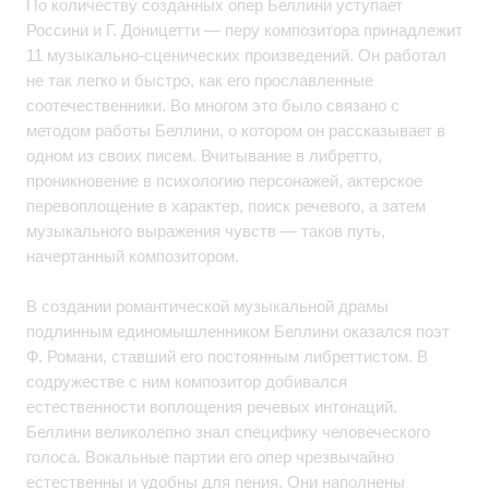
По количеству созданных опер Беллини уступает
Россини и Г. Доницетти — перу композитора принадлежит
11 музыкально-сценических произведений. Он работал
не так легко и быстро, как его прославленные
соотечественники. Во многом это было связано с
методом работы Беллини, о котором он рассказывает в
одном из своих писем. Вчитывание в либретто,
проникновение в психологию персонажей, актерское
перевоплощение в характер, поиск речевого, а затем
музыкального выражения чувств — таков путь,
начертанный композитором.
В создании романтической музыкальной драмы
подлинным единомышленником Беллини оказался поэт
Ф. Романи, ставший его постоянным либреттистом. В
содружестве с ним композитор добивался
естественности воплощения речевых интонаций.
Беллини великолепно знал специфику человеческого
голоса. Вокальные партии его опер чрезвычайно
естественны и удобны для пения. Они наполнены