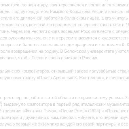
 посмотрев его партитуру, заинтересовался и согласился заним
яцев. Под руководством Римского-Корсакова Респиги написал 
 стало его дипломной работой в болонском лицее, а его учитель
смотря на это, композитор продолжает совершенствоваться: в 190
лине. Через год Респиги снова посещает Россию вместе с оперно
дев русским языком, он с интересом знакомится с художественн
оперные и балетные спектакли с декорациями и костюмами К. Ко
осле возвращения на родину. В Болонском университете учится
пожелание, чтобы Респиги снова приехал в Россию.
тальянских композиторов, открывший заново полузабытые стран
т новую оркестровку «Плача Ариадны» К. Монтеверди, и сочинени
р трех опер, но работа в этой области не приносит ему успеха.
) выдвинуло композитора в первый ряд итальянских музыкантов
трилогии: «Фонтаны Рима», «Пинии Рима» (1924) и «Празднеств
позитора и друживший с ним, говорил: «Знаете, кто первый изуч
получаю первый же экземпляр каждой его новой партитуры и вс