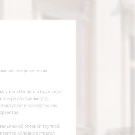
раммных симфонических
, у него Респиги и брал свои
е: игре на скрипке у Ф.
н выступает в концертах как
оркестра.
итальянской оперной труппой.
позитор холодно встретил