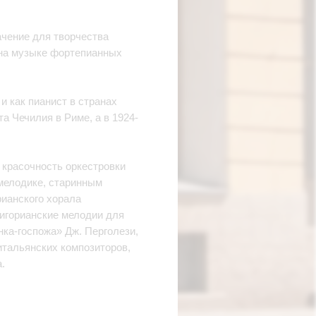
ачение для творчества
й на музыке фортепианных
и как пианист в странах
та Чечилия в Риме, а в 1924-
 красочность оркестровки
 мелодике, старинным
рианского хорала
ригорианские мелодии для
ка-госпожа» Дж. Перголези,
итальянских композиторов,
.