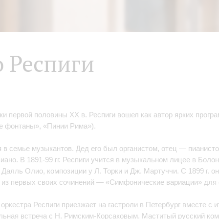
 Респиги
ки первой половины XX в. Респиги вошел как автор ярких прог
е фонтаны», «Пинии Рима»).
в семье музыкантов. Дед его был органистом, отец — пианистом
ано. В 1891-99 гг. Респиги учится в музыкальном лицее в Болонь
 Далль Олио, композиции у Л. Торки и Дж. Мартуччи. С 1899 г. о
но из первых своих сочинений — «Симфонические вариации» для 
а оркестра Респиги приезжает на гастроли в Петербург вместе с 
льная встреча с Н. Римским-Корсаковым. Маститый русский ком