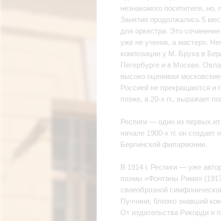
незнакомого посетителя, но,
Занятия продолжались 5 мес
для оркестра. Это сочинение
уже не ученик, а мастер». Не
композиции у М. Бруха в Бер
Петербурге и в Москве. Овла
высоко оценивая московские 
Россией не прекращаются и п
позже, в 20-х гг., выражает 
Респиги — один из первых и
начале 1900-х гг. он создае
Берлинской филармонии.
В 1914 г. Респиги — уже авто
поэмы «Фонтаны Рима» (1917
своеобразной симфонической 
Пуччини, близко знавший ком
От издательства Рикорди я 