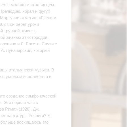
аться с молодым итальянцем.
«Прелюдию, хорал и фугу»
 Мартуччи отметил: «Респиги
2 г. он берет уроки
й труппой, живет в
ой жизнью этих городов,
ровина и Л. Бакста. Связи с
 А. Луначарский, который
ицы итальянской музыки. В
е с успехом исполняется в
 Зато создание симфонической
. Это первая часть
а Рима» (1928). Дж.
ает партитуры Респиги? Я.
е больше восхищаюсь его