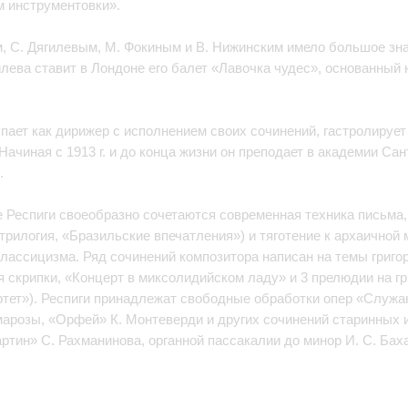
 инструментовки».
м, С. Дягилевым, М. Фокиным и В. Нижинским имело большое зн
ягилева ставит в Лондоне его балет «Лавочка чудес», основанны
упает как дирижер с исполнением своих сочинений, гастролирует 
ачиная с 1913 г. и до конца жизни он преподает в академии Сан
.
 Респиги своеобразно сочетаются современная техника письма,
рилогия, «Бразильские впечатления») и тяготение к архаичной
классицизма. Ряд сочинений композитора написан на темы григо
я скрипки, «Концерт в миксолидийском ладу» и 3 прелюдии на г
ртет»). Респиги принадлежат свободные обработки опер «Служан
арозы, «Орфей» К. Монтеверди и других сочинений старинных 
ртин» С. Рахманинова, органной пассакалии до минор И. С. Баха