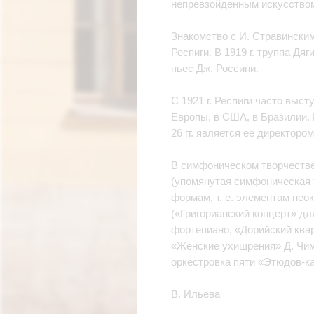
непревзойденным искусством
Знакомство с И. Стравински
Респиги. В 1919 г. труппа Д
пьес Дж. Россини.
С 1921 г. Респиги часто выст
Европы, в США, в Бразилии. Н
26 гг. является ее директором
В симфоническом творчестве
(упомянутая симфоническая т
формам, т. е. элементам нео
(«Григорианский концерт» дл
фортепиано, «Дорийский ква
«Женские ухищрения» Д. Чим
оркестровка пяти «Этюдов-ка
В. Ильева