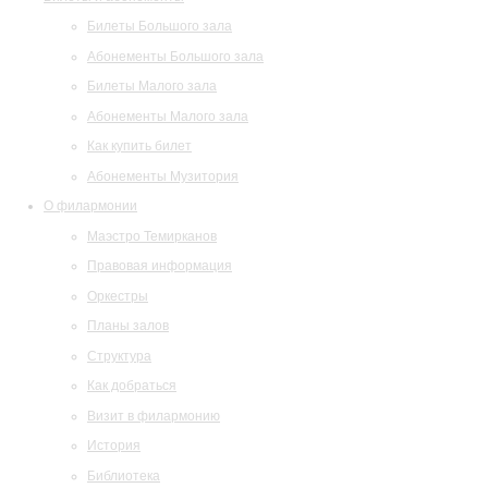
Билеты Большого зала
Абонементы Большого зала
Билеты Малого зала
Абонементы Малого зала
Как купить билет
Абонементы Музитория
О филармонии
Маэстро Темирканов
Правовая информация
Оркестры
Планы залов
Структура
Как добраться
Визит в филармонию
История
Библиотека