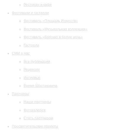
Ресторан и кафе
Фестивали и гастроли
Фестиваль «Площадь Искусств»
Фестиваль «Музыкальная коллекция»
Фестиваль «Барокко в белую ночь»
Гастроли
СМИ о нас
Все публикации
Рецензии
Интервью
Время Шостаковича
Партнеры
Наши партнеры
Фотогалерея
Стать партнером
Просветительские проекты