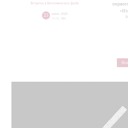
Встречи в Бетховенском фойе
первог
«Из
25
июня
,
2026
В
14:00
,
Чт
Все