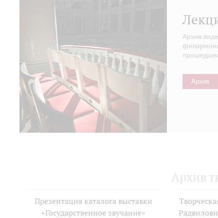
Лекц
Архив вид
филармонии
прошедших 
Архив
Архив т
Презентация каталога выставки
Творческа
«Государственное звучание»
Радвилови