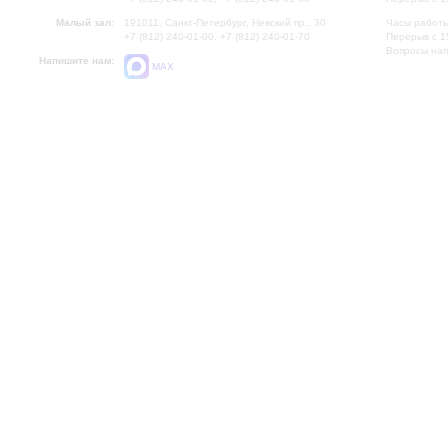
Малый зал:
191011, Санкт-Петербург, Невский пр., 30
Часы работы
+7 (812) 240-01-00, +7 (812) 240-01-70
Перерыв с 1
Вопросы на
Напишите нам:
MAX