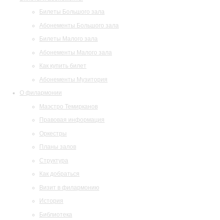
Билеты Большого зала
Абонементы Большого зала
Билеты Малого зала
Абонементы Малого зала
Как купить билет
Абонементы Музитория
О филармонии
Маэстро Темирканов
Правовая информация
Оркестры
Планы залов
Структура
Как добраться
Визит в филармонию
История
Библиотека