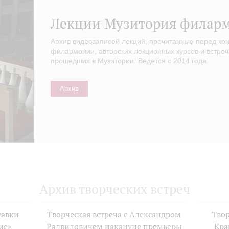
Лекции Музитория филар
Архив видеозаписей лекций, прочитанные перед ко
филармонии, авторских лекционных курсов и встреч
прошедших в Музитории. Ведется с 2014 года.
Архив
Архив творческих встреч
тавки
Творческая встреча с Александром
Твор
ие»
Радвиловичем накануне премьеры
Кра