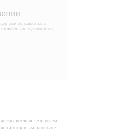
монии
нцертами Большого зала
 с известными музыкантами,
ческая встреча с Алексеем
шенинниковым накануне