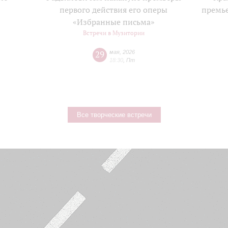
е
первого действия его оперы
премь
«Избранные письма»
Встречи в Музитории
29
мая
,
2026
18:30
,
Пт
Все творческие встречи