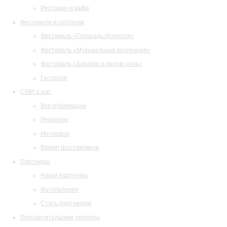
Ресторан и кафе
Фестивали и гастроли
Фестиваль «Площадь Искусств»
Фестиваль «Музыкальная коллекция»
Фестиваль «Барокко в белую ночь»
Гастроли
СМИ о нас
Все публикации
Рецензии
Интервью
Время Шостаковича
Партнеры
Наши партнеры
Фотогалерея
Стать партнером
Просветительские проекты