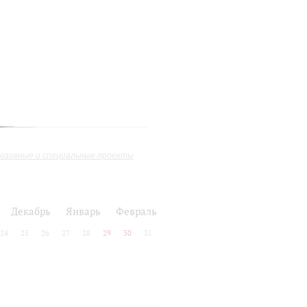
юзивные и специальные проекты
Декабрь
Январь
Февраль
24
25
26
27
28
29
30
31