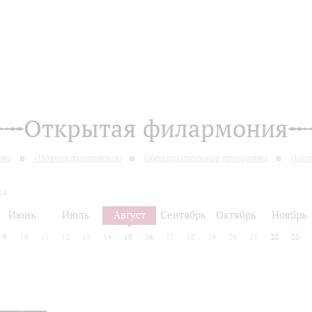
Открытая филармония
вки
Издания филармонии
Образовательные программы
Инкл
24
Июнь
Июль
Август
Сентябрь
Октябрь
Ноябрь
9
10
11
12
13
14
15
16
17
18
19
20
21
22
23