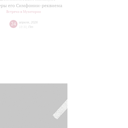
еры его Симфонии-реквиема
Встречи в Музитории
24
апреля
,
2026
18:30
,
Пт