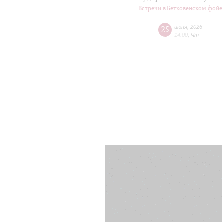
Встречи в Бетховенском фой
25
июня
,
2026
14:00
,
Чт