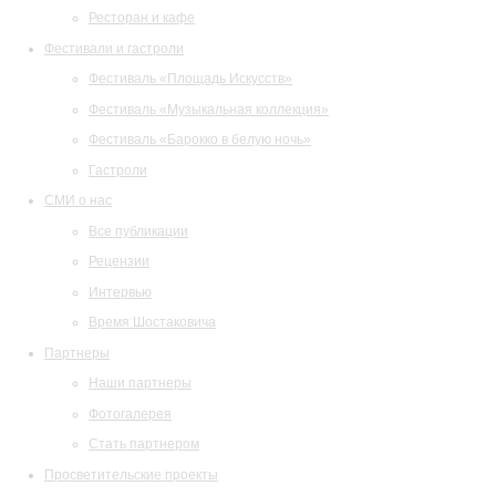
Ресторан и кафе
Фестивали и гастроли
Фестиваль «Площадь Искусств»
Фестиваль «Музыкальная коллекция»
Фестиваль «Барокко в белую ночь»
Гастроли
СМИ о нас
Все публикации
Рецензии
Интервью
Время Шостаковича
Партнеры
Наши партнеры
Фотогалерея
Стать партнером
Просветительские проекты