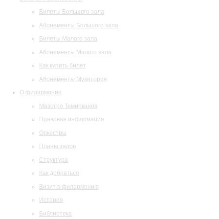
Билеты Большого зала
Абонементы Большого зала
Билеты Малого зала
Абонементы Малого зала
Как купить билет
Абонементы Музитория
О филармонии
Маэстро Темирканов
Правовая информация
Оркестры
Планы залов
Структура
Как добраться
Визит в филармонию
История
Библиотека