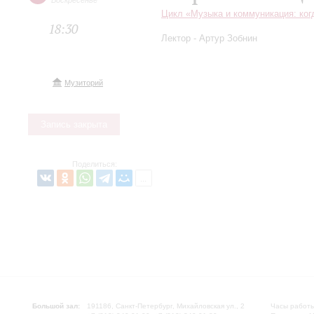
Воскресенье
Цикл «Музыка и коммуникация: ког
18:30
Лектор - Артур Зобнин
Музиторий
Запись закрыта
Поделиться:
Большой зал:
191186, Санкт-Петербург, Михайловская ул., 2
Часы работы