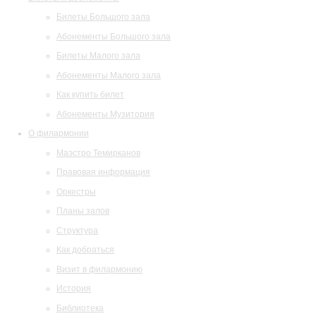
Билеты Большого зала
Абонементы Большого зала
Билеты Малого зала
Абонементы Малого зала
Как купить билет
Абонементы Музитория
О филармонии
Маэстро Темирканов
Правовая информация
Оркестры
Планы залов
Структура
Как добраться
Визит в филармонию
История
Библиотека