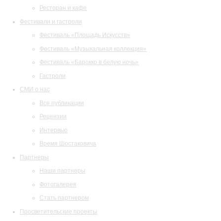
Ресторан и кафе
Фестивали и гастроли
Фестиваль «Площадь Искусств»
Фестиваль «Музыкальная коллекция»
Фестиваль «Барокко в белую ночь»
Гастроли
СМИ о нас
Все публикации
Рецензии
Интервью
Время Шостаковича
Партнеры
Наши партнеры
Фотогалерея
Стать партнером
Просветительские проекты