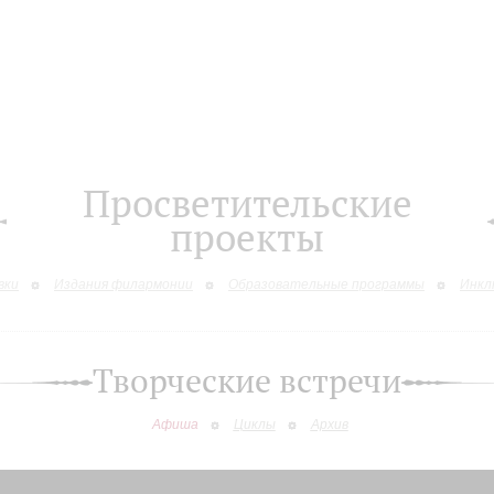
Просветительские
проекты
вки
Издания филармонии
Образовательные программы
Инкл
Творческие встречи
Афиша
Циклы
Архив