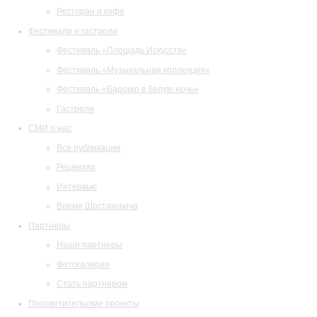
Ресторан и кафе
Фестивали и гастроли
Фестиваль «Площадь Искусств»
Фестиваль «Музыкальная коллекция»
Фестиваль «Барокко в белую ночь»
Гастроли
СМИ о нас
Все публикации
Рецензии
Интервью
Время Шостаковича
Партнеры
Наши партнеры
Фотогалерея
Стать партнером
Просветительские проекты