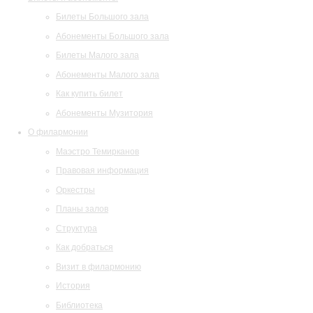
Билеты Большого зала
Абонементы Большого зала
Билеты Малого зала
Абонементы Малого зала
Как купить билет
Абонементы Музитория
О филармонии
Маэстро Темирканов
Правовая информация
Оркестры
Планы залов
Структура
Как добраться
Визит в филармонию
История
Библиотека