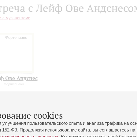
треча с Лейф Ове Андснесо
и с музыкантами
ф Ове Андснес
Фортепиано
зование cookies
я улучшения пользовательского опыта и анализа трафика на ос
 152-ФЗ. Продолжая использование сайта, вы соглашаетесь на 
ботки персональных данных
. Вы можете настроить свой браузер 