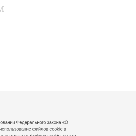
м
новании Федерального закона «О
использование файлов cookie в
для отказа от файлов cookie, но это