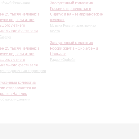
сийской Федерации
Заслуженный коллектив
России отправляется в
ее 25 тысяч человек: в
Сириус и на «Темиркановские
иусе подвели итоги
вечера»
ьшого летнего
Музыка России, электронная
ыкального фестиваля
газета
Сириус
Заслуженный коллектив
ее 25 тысяч человек: в
России ждут в «Сириусе» и
иусе подвели итоги
Нальчике
ьшого летнего
Радио «Орфей»
ыкального фестиваля
иус федеральная территория
луженный коллектив
сии отправляется на
троли в Нальчик
рбургский дневник