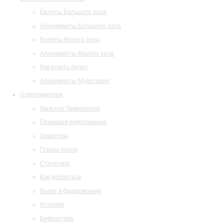
Билеты Большого зала
Абонементы Большого зала
Билеты Малого зала
Абонементы Малого зала
Как купить билет
Абонементы Музитория
О филармонии
Маэстро Темирканов
Правовая информация
Оркестры
Планы залов
Структура
Как добраться
Визит в филармонию
История
Библиотека