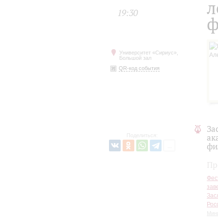
л
19:30
ф
Университет «Сириус»,
Большой зал
QR-код события
За
Поделиться:
ак
фи
Пр
Фес
зав
Зас
Рос
Мин