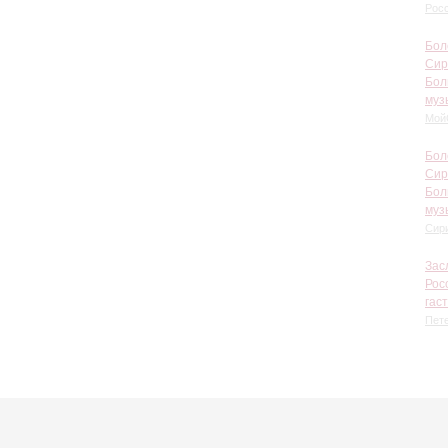
Рос
Бол
Сир
Бол
муз
Мой
Бол
Сир
Бол
муз
Сир
Зас
Рос
гас
Пете