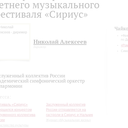
етнего музыкального
естиваля «Сириус»
Чайко
«Фра
по Д
Николай Алексеев
«Ром
дирижер
Сим
служенный коллектив России
адемический симфонический оркестр
лармонии
есса:
тиваль «Сириус»
Заслуженный коллектив
ершился концертом
России отправляется на
луженного коллектива
гастроли в Сириус и Нальчик
сии
Журнал «Музыкальная жизнь»
истерство культуры