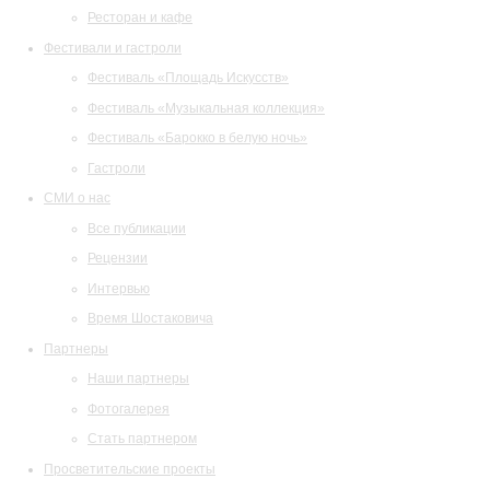
Ресторан и кафе
Фестивали и гастроли
Фестиваль «Площадь Искусств»
Фестиваль «Музыкальная коллекция»
Фестиваль «Барокко в белую ночь»
Гастроли
СМИ о нас
Все публикации
Рецензии
Интервью
Время Шостаковича
Партнеры
Наши партнеры
Фотогалерея
Стать партнером
Просветительские проекты