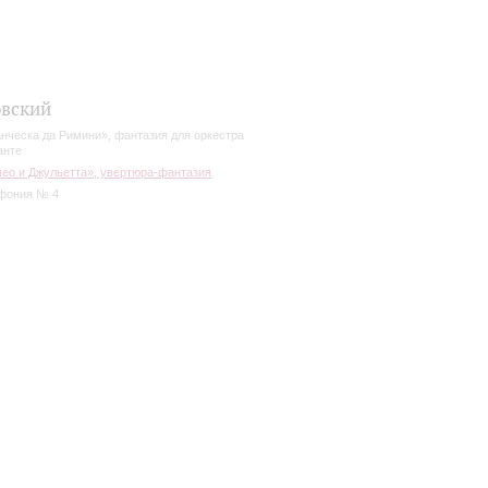
вский
нческа да Римини», фантазия для оркестра
анте
ео и Джульетта», увертюра-фантазия
фония № 4