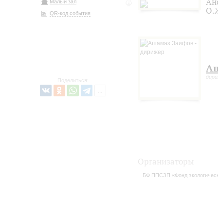
Ан
Малый зал
О.
QR-код события
Аш
дир
Поделиться:
Организаторы
БФ ППСЗП «Фонд экологичес