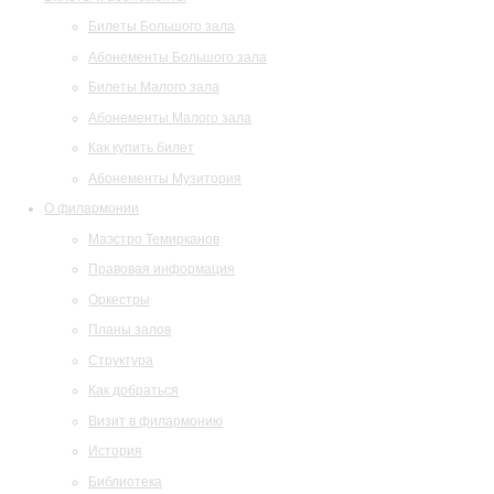
Билеты Большого зала
Абонементы Большого зала
Билеты Малого зала
Абонементы Малого зала
Как купить билет
Абонементы Музитория
О филармонии
Маэстро Темирканов
Правовая информация
Оркестры
Планы залов
Структура
Как добраться
Визит в филармонию
История
Библиотека