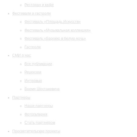
Ресторан и кафе
Фестивали и гастроли
Фестиваль «Площадь Искусств»
Фестиваль «Музыкальная коллекция»
Фестиваль «Барокко в белую ночь»
Гастроли
СМИ о нас
Все публикации
Рецензии
Интервью
Время Шостаковича
Партнеры
Наши партнеры
Фотогалерея
Стать партнером
Просветительские проекты