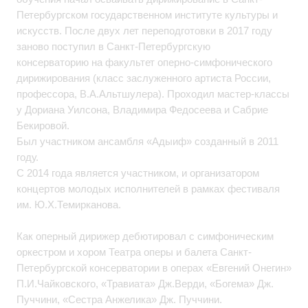
Петербургском государственном институте культуры и
искусств. После двух лет переподготовки в 2017 году
заново поступил в Санкт-Петербургскую
консерваторию на факультет оперно-симфонического
дирижирования (класс заслуженного артиста России,
профессора, В.А.Альтшулера). Проходил мастер-классы
у Дориана Уилсона, Владимира Федосеева и Сабрие
Бекировой.
Был участником ансамбля «Адыиф» созданный в 2011
году.
С 2014 года является участником, и организатором
концертов молодых исполнителей в рамках фестиваля
им. Ю.Х.Темирканова.
Как оперный дирижер дебютировал с симфоническим
оркестром и хором Театра оперы и балета Санкт-
Петербургской консерватории в операх «Евгений Онегин»
П.И.Чайковского, «Травиата» Дж.Верди, «Богема» Дж.
Пуччини, «Сестра Анжелика» Дж. Пуччини.