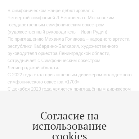
В симфоническом жанре дебютировал с
Четвертой симфонией Л.Бетховена с Московским
государственным симфоническим оркестром
(художественный руководитель – Иван Рудин).
По приглашению Михаила Голикова – народного артиста
республики Кабардино-Балкария, художественного
руководителя оркестра Ленинградской области,
сотрудничает с Симфоническим оркестром
Ленинградской области.
С 2022 года стал приглашенным дирижером молодежного
симфонического оркестра «1703».
С декабря 2023 года является приглашённым дирижёром
камерного оркестра "Infinitum" (художественный
руководитель – Александр Кашпурин).
Согласие на
Участник Международного фестиваль «Флейта-Пикколо»
использование
в Санкт-Петербурге.
cookies
В 2023 году Ашамаз Заифов стал музыкальным