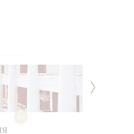
6+
ля