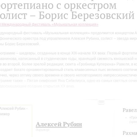
ортепиано с оркестром
олист – Борис Березовский
II Международный фестиваль «Музыкальная коллекция»
дународный фестиваль «Музыкальная коллекция» продолжится концертом А
фонического оркестра под управлением Алексея Рубина, солист – звезда ми
ны Борис Березовский.
рограмме – шедевры, созданные в конце XIX-начале XX века: Первый фортеп
манинова, написанный в студенческие годы, хранящий свежесть юношеской 
е во второй, более зрелой редакции; сюита «Гробница Куперена» Равеля, в 
создает богато орнаментированный стиль клавесинных пьес великого соотечес
ечно, через оптику своего времени и своего неповторимого импрессионистиче
грамме также – Пятая симфония Яна Сибелиуса, одно из самых светлых сочи
двосхищающее поздние открытия XX века.
рис Березовский — пианист редкого сценического обаяния. Его игра отличае
убоким звуком, изумительной "летучестью" и потрясающе красивым пиано. Бе
ледователь великой русской фортепианной школы», – отмечал обозреватель
Равел
mophone.
«Гро
н из самых востребованных пианистов мира, Борис Березовский отмечен сот
(орк
Алексей Рубин
пнейшими оркестрами, среди которых Нью-Йоркский и Берлинский филармони
дирижер
Рахм
адельфийский симфонический, Лондонская «Филармония» и Симфонический 