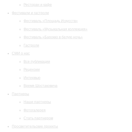
Ресторан и кафе
Фестивали и гастроли
Фестиваль «Площадь Искусств»
Фестиваль «Музыкальная коллекция»
Фестиваль «Барокко в белую ночь»
Гастроли
СМИ о нас
Все публикации
Рецензии
Интервью
Время Шостаковича
Партнеры
Наши партнеры
Фотогалерея
Стать партнером
Просветительские проекты