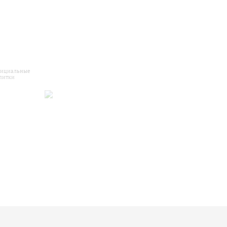
ициальные
питки