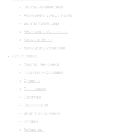
Билеты Большого зала
Абонементы Большого зала
Билеты Малого зала
Абонементы Малого зала
Как купить билет
Абонементы Музитория
О филармонии
Маэстро Темирканов
Правовая информация
Оркестры
Планы залов
Структура
Как добраться
Визит в филармонию
История
Библиотека