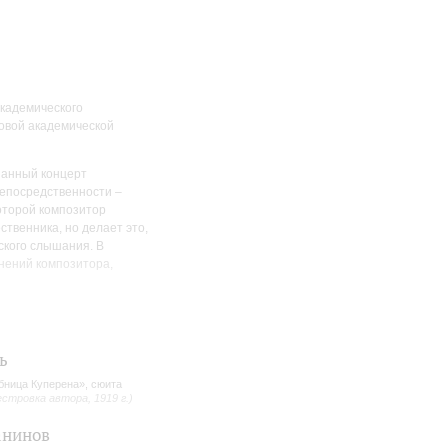
кадемического
ровой академической
ианный концерт
непосредственности –
которой композитор
твенника, но делает это,
ского слышания. В
нений композитора,
тся невероятной техникой
сспорно, он – истинный
 влиятельного журнала
ь
бница Куперена», сюита
рудничеством с
естровка автора, 1919 г.)
ческие,
анинов
оркестр Би-Би-Си,