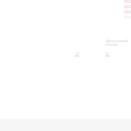
фес
кол
фил
Жур
Официальный
спонсор