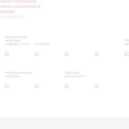
тивале «Музыкальная
лекция» в Петербургской
армонии
нал СОБАКА.RU
Официальный
провайдер
Оф
цифровых услуг
Спонсоры
на
Информационные
Партнёры
партнёры
филармонии