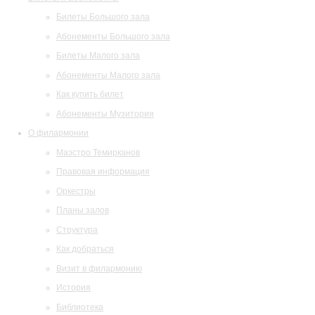
Билеты Большого зала
Абонементы Большого зала
Билеты Малого зала
Абонементы Малого зала
Как купить билет
Абонементы Музитория
О филармонии
Маэстро Темирканов
Правовая информация
Оркестры
Планы залов
Структура
Как добраться
Визит в филармонию
История
Библиотека