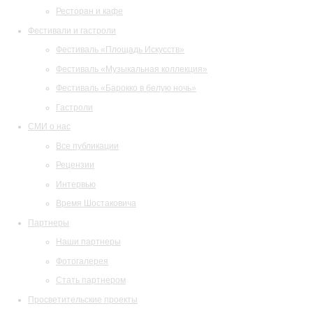
Ресторан и кафе
Фестивали и гастроли
Фестиваль «Площадь Искусств»
Фестиваль «Музыкальная коллекция»
Фестиваль «Барокко в белую ночь»
Гастроли
СМИ о нас
Все публикации
Рецензии
Интервью
Время Шостаковича
Партнеры
Наши партнеры
Фотогалерея
Стать партнером
Просветительские проекты