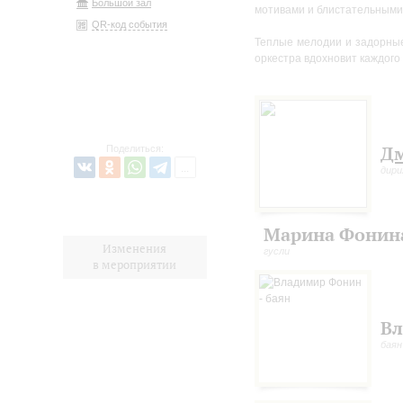
Большой зал
мотивами и блистательными
QR-код события
Теплые мелодии и задорные
оркестра вдохновит каждого
Дм
Поделиться:
дир
Марина Фонин
Изменения
гусли
в мероприятии
Вл
баян