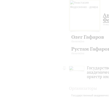
Ан
Фе
дом
Олег Гафаров
балалайка
Рустам Гафаро
балалайка
Государст
академичес
оркестр им
Организаторы
Государственный академическ