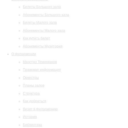
Билеты Большого зала
Абонементы Большого зала
Билеты Малого зала
Абонементы Малого зала
Как купить билет
Абонементы Музитория
О филармонии
Маэстро Темирканов
Правовая информация
Оркестры
Планы залов
Структура
Как добраться
Визит в филармонию
История
Библиотека