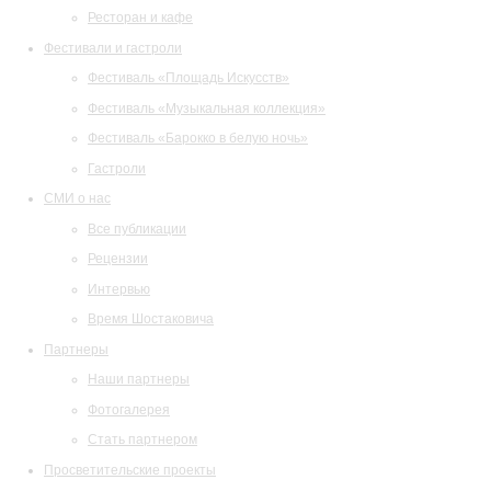
Ресторан и кафе
Фестивали и гастроли
Фестиваль «Площадь Искусств»
Фестиваль «Музыкальная коллекция»
Фестиваль «Барокко в белую ночь»
Гастроли
СМИ о нас
Все публикации
Рецензии
Интервью
Время Шостаковича
Партнеры
Наши партнеры
Фотогалерея
Стать партнером
Просветительские проекты