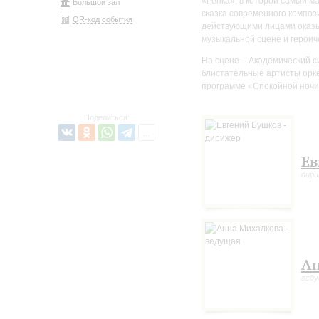
«Репка», в которой самый м
Большой зал
сказка современного композ
QR-код события
действующими лицами оказы
музыкальной сцене и героиче
На сцене – Академический с
блистательные артисты орке
программе «Спокойной ночи
Поделиться:
Ев
дир
Ан
вед