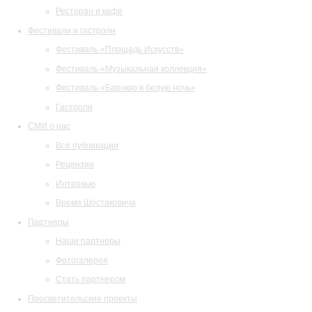
Ресторан и кафе
Фестивали и гастроли
Фестиваль «Площадь Искусств»
Фестиваль «Музыкальная коллекция»
Фестиваль «Барокко в белую ночь»
Гастроли
СМИ о нас
Все публикации
Рецензии
Интервью
Время Шостаковича
Партнеры
Наши партнеры
Фотогалерея
Стать партнером
Просветительские проекты