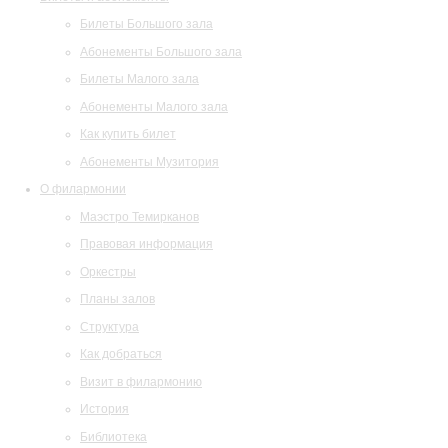
Билеты Большого зала
Абонементы Большого зала
Билеты Малого зала
Абонементы Малого зала
Как купить билет
Абонементы Музитория
О филармонии
Маэстро Темирканов
Правовая информация
Оркестры
Планы залов
Структура
Как добраться
Визит в филармонию
История
Библиотека